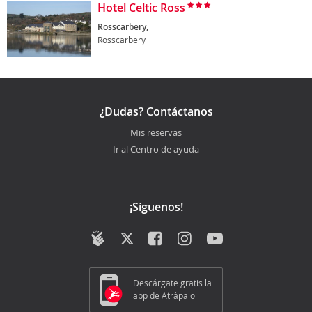
Hotel Celtic Ross
Rosscarbery,
Rosscarbery
¿Dudas? Contáctanos
Mis reservas
Ir al Centro de ayuda
¡Síguenos!
Descárgate gratis la
app de Atrápalo