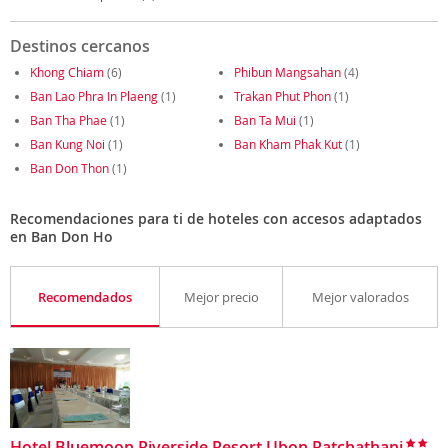
Destinos cercanos
Khong Chiam
(6)
Phibun Mangsahan
(4)
Ban Lao Phra In Plaeng
(1)
Trakan Phut Phon
(1)
Ban Tha Phae
(1)
Ban Ta Mui
(1)
Ban Kung Noi
(1)
Ban Kham Phak Kut
(1)
Ban Don Thon
(1)
Recomendaciones para ti de hoteles con accesos adaptados
en Ban Don Ho
Recomendados
Mejor precio
Mejor valorados
Hotel Bluemoon Riverside Resort Ubon Ratchathani