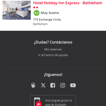
Hotel Holiday Inn Express - Bethlehem
Muy bueno
8.2
775 Exchange Circle,
Bethlehem
¿Dudas? Contáctanos
Mis reservas
Ir al Centro de ayuda
¡Síguenos!
Descárgate gratis la
app de Atrápalo