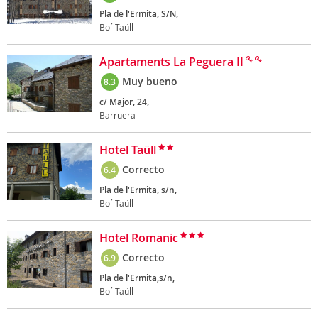
Pla de l'Ermita, S/N,
Boí-Taüll
Apartaments La Peguera II
Muy bueno
8.3
c/ Major, 24,
Barruera
Hotel Taüll
Correcto
6.4
Pla de l'Ermita, s/n,
Boí-Taüll
Hotel Romanic
Correcto
6.9
Pla de l'Ermita,s/n,
Boí-Taüll