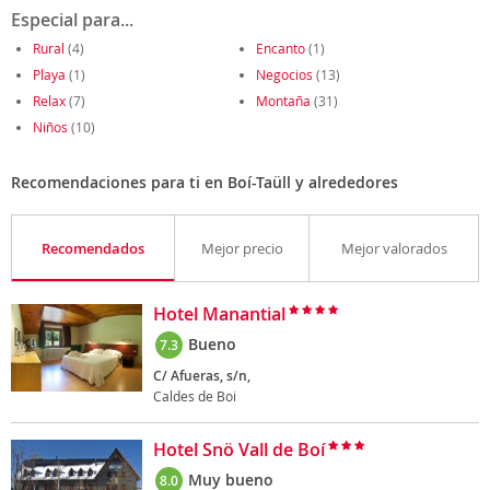
Especial para...
Rural
(4)
Encanto
(1)
Playa
(1)
Negocios
(13)
Relax
(7)
Montaña
(31)
Niños
(10)
Recomendaciones para ti en Boí-Taüll y alrededores
Recomendados
Mejor precio
Mejor valorados
Hotel Manantial
Bueno
7.3
C/ Afueras, s/n,
Caldes de Boi
Hotel Snö Vall de Boí
Muy bueno
8.0