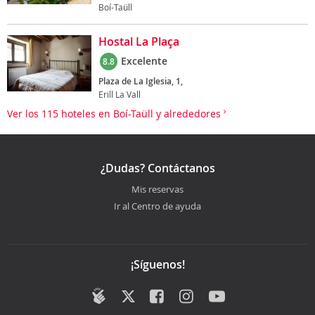
Boí-Taüll
Hostal La Plaça
Excelente
8.8
Plaza de La Iglesia, 1,
Erill La Vall
Ver los 115 hoteles en Boí-Taüll y alrededores
¿Dudas? Contáctanos
Mis reservas
Ir al Centro de ayuda
¡Síguenos!