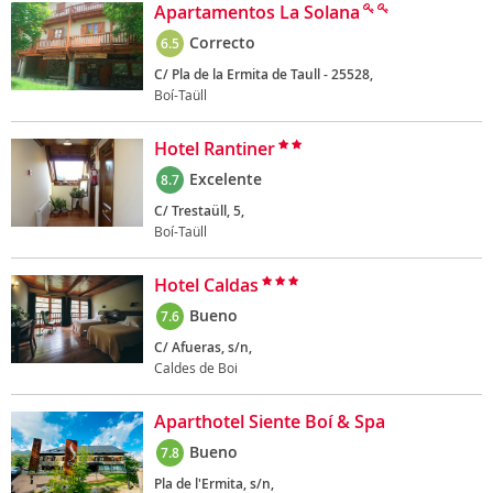
Apartamentos La Solana
Correcto
6.5
C/ Pla de la Ermita de Taull - 25528,
Boí-Taüll
Hotel Rantiner
Excelente
8.7
C/ Trestaüll, 5,
Boí-Taüll
Hotel Caldas
Bueno
7.6
C/ Afueras, s/n,
Caldes de Boi
Aparthotel Siente Boí & Spa
Bueno
7.8
Pla de l'Ermita, s/n,