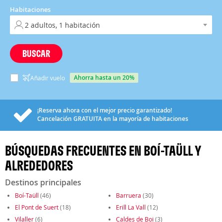
Habitaciones
BUSCAR
ahorra hasta un 20%
Añadir vuelo
¡Reserva ahora con el mejor precio garantizado!
Cancelación
GRATUITA
en la mayoría de habitaciones
BÚSQUEDAS FRECUENTES EN BOÍ-TAÜLL Y
ALREDEDORES
Destinos principales
Boí-Taüll
(46)
Barruera
(30)
El Pont de Suert
(18)
Erill La Vall
(12)
Vilaller
(6)
Caldes de Boi
(3)