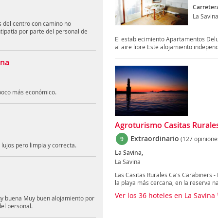
Carretera
La Savin
s del centro con camino no
ipatía por parte del personal de
El establecimiento Apartamentos Delu
al aire libre Este alojamiento independ
ina
n poco más económico.
Agroturismo Casitas Rurale
Extraordinario
9
(127 opinione
lujos pero limpia y correcta.
La Savina,
La Savina
Las Casitas Rurales Ca's Carabiners 
la playa más cercana, en la reserva nat
Ver los 36 hoteles en La Savina
uy buena Muy buen alojamiento por
el personal.