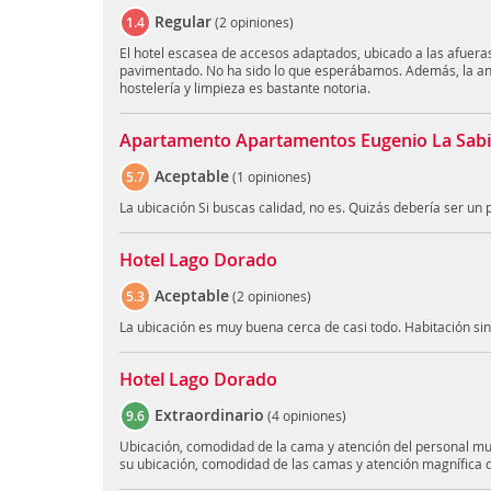
Regular
1.4
(
2 opiniones
)
El hotel escasea de accesos adaptados, ubicado a las afuera
pavimentado. No ha sido lo que esperábamos. Además, la ant
hostelería y limpieza es bastante notoria.
Apartamento Apartamentos Eugenio La Sab
Aceptable
5.7
(
1 opiniones
)
La ubicación Si buscas calidad, no es. Quizás debería ser u
Hotel Lago Dorado
Aceptable
5.3
(
2 opiniones
)
La ubicación es muy buena cerca de casi todo. Habitación sin 
Hotel Lago Dorado
Extraordinario
9.6
(
4 opiniones
)
Ubicación, comodidad de la cama y atención del personal m
su ubicación, comodidad de las camas y atención magnífica d