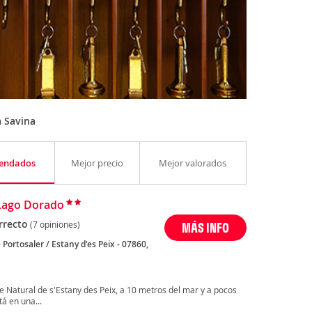
 Savina
endados
Mejor precio
Mejor valorados
Lago Dorado
rrecto
(7 opiniones)
MÁS INFO
Portosaler / Estany d'es Peix - 07860,
a
e Natural de s'Estany des Peix, a 10 metros del mar y a pocos
á en una...