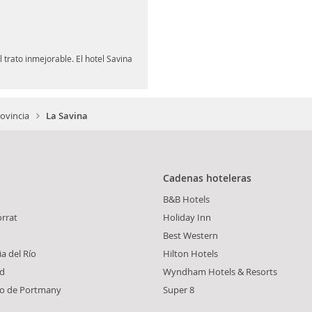
 trato inmejorable. El hotel Savina
ovincia
La Savina
Cadenas hoteleras
B&B Hotels
orrat
Holiday Inn
Best Western
ia del Río
Hilton Hotels
ad
Wyndham Hotels & Resorts
io de Portmany
Super 8