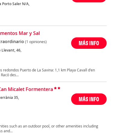
 Porto Saler N/A,
a
mentos Mar y Sal
traordinario
(1 opiniones)
MÁS INFO
 Llevant, 46,
a
 redondos Puerto de La Savina: 1,1 km Playa Cavall d'en
 Racó des...
Can Micalet Formentera
errània 35,
MÁS INFO
a
ities such as an outdoor pool, or other amenities including
s and...