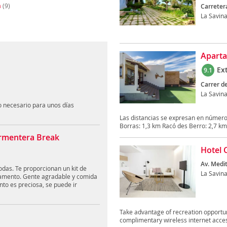
a
(9)
Carretera
La Savin
Aparta
Ex
9.1
Carrer de
La Savin
o necesario para unos días
Las distancias se expresan en números
Borras: 1,3 km Racó des Berro: 2,7 km
rmentera Break
Hotel 
Av. Medit
das. Te proporcionan un kit de
La Savin
tamento. Gente agradable y comida
nto es preciosa, se puede ir
Take advantage of recreation opportun
complimentary wireless internet acces