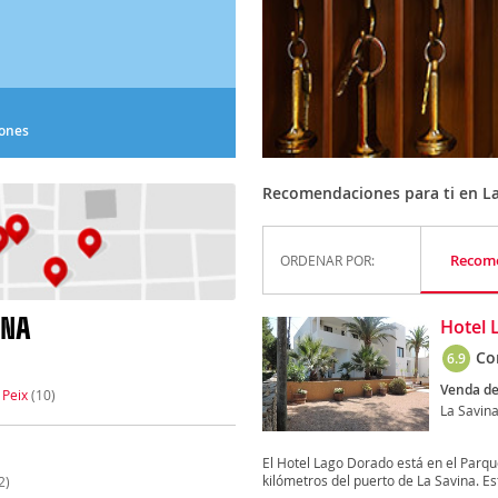
iones
Recomendaciones para ti en La
Recom
ORDENAR POR:
INA
Hotel 
Co
6.9
Venda de 
 Peix
(10)
La Savin
El Hotel Lago Dorado está en el Parqu
kilómetros del puerto de La Savina. Est
2)