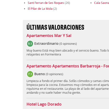
Sant Ferran de Ses Roques
(26)
Cala Saon
El Pilar de La Mola
(2)
ÚLTIMAS VALORACIONES
Apartamentos Mar Y Sal
Extraordinario
9.1
(
0 opiniones
)
Muy bueno Está muy bien ubicado y el servicio bueno. Todo l
relajantes en Formentera
Apartamento Apartamentos Barbarroja - Fo
Bueno
7.1
(
0 opiniones
)
Limpieza a fondo el primer día. Sofás cómodos y camas cómo
limpieza para la cocina. Estuvimos muy cómodos en el apar
riquísima en el restaurante. La playa de al lado del apartame
andando y no suele haber mucha gente.
Hotel Lago Dorado