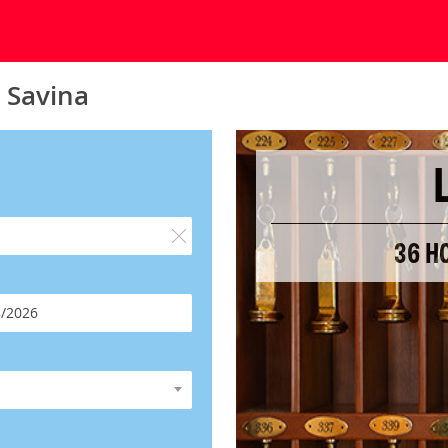
 Savina
36 H