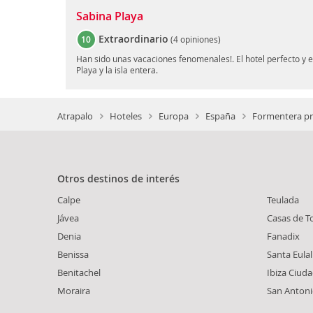
Sabina Playa
Extraordinario
10
(
4 opiniones
)
Han sido unas vacaciones fenomenales!. El hotel perfecto y el
Playa y la isla entera.
Atrapalo
Hoteles
Europa
España
Formentera pr
Otros destinos de interés
Calpe
Teulada
Jávea
Casas de T
Denia
Fanadix
Benissa
Santa Eulal
Benitachel
Ibiza Ciud
Moraira
San Anton