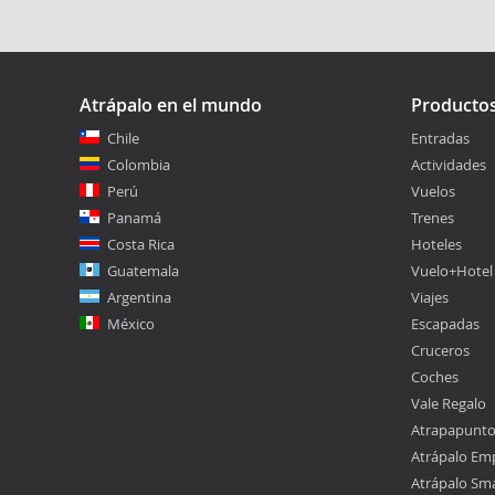
Atrápalo en el mundo
Producto
Chile
Entradas
Colombia
Actividades
Perú
Vuelos
Panamá
Trenes
Costa Rica
Hoteles
Guatemala
Vuelo+Hotel
Argentina
Viajes
México
Escapadas
Cruceros
Coches
Vale Regalo
Atrapapunt
Atrápalo Em
Atrápalo Sm