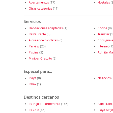
Apartamentos
(17)
Hostales
(3
Otras categorías
(11)
Servicios
Habitaciones adaptadas
(1)
Cocina
(8)
Restaurante
(3)
Transfer
(1
Alquiler de bicicletas
(6)
Consigna e
Parking
(25)
Internet
(1
Piscina
(3)
Admite Ma
Minibar Gratuito
(2)
Especial para...
Playa
(8)
Negocios
(
Relax
(1)
Destinos cercanos
Es Pujols - Formentera
(166)
Sant Franc
Es Calo
(66)
Playa Mitj