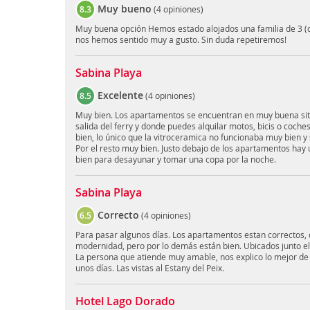
Muy bueno
8.3
(
4 opiniones
)
Muy buena opción Hemos estado alojados una familia de 3 (d
nos hemos sentido muy a gusto. Sin duda repetiremos!
Sabina Playa
Excelente
8.5
(
4 opiniones
)
Muy bien. Los apartamentos se encuentran en muy buena situ
salida del ferry y donde puedes alquilar motos, bicis o coch
bien, lo único que la vitroceramica no funcionaba muy bien y 
Por el resto muy bien. Justo debajo de los apartamentos hay
bien para desayunar y tomar una copa por la noche.
Sabina Playa
Correcto
6.5
(
4 opiniones
)
Para pasar algunos días. Los apartamentos estan correctos, 
modernidad, pero por lo demás están bien. Ubicados junto el
La persona que atiende muy amable, nos explico lo mejor de 
unos días. Las vistas al Estany del Peix.
Hotel Lago Dorado