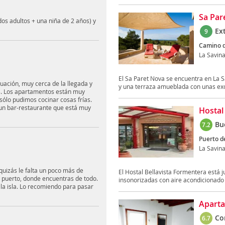
Sa Par
os adultos + una niña de 2 años) y
Ex
9
Camino de
La Savin
El Sa Paret Nova se encuentra en La S
ación, muy cerca de la llegada y
y una terraza amueblada con unas exc
es. Los apartamentos están muy
sólo pudimos cocinar cosas frías.
 un bar-restaurante que está muy
Hostal
Bu
7.2
Puerto d
La Savin
quizás le falta un poco más de
El Hostal Bellavista Formentera está j
 puerto, donde encuentras de todo.
insonorizadas con aire acondicionado y
la isla. Lo recomiendo para pasar
Aparta
Co
6.7