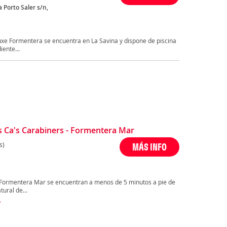
 Porto Saler s/n,
a
xe Formentera se encuentra en La Savina y dispone de piscina
iente...
s Ca's Carabiners - Formentera Mar
s)
MÁS INFO
- Formentera Mar se encuentran a menos de 5 minutos a pie de
ural de...