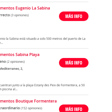
mentos Eugenio La Sabina
rrecto
(3 opiniones)
MÁS INFO
a
io la Sabina está situado a solo 500 metros del puerto de La
...
mentos Sabina Playa
eno
(2 opiniones)
MÁS INFO
Mediterraneo, 2,
a
uentran junto a la playa Estany des Peix de Formentera, a 50
piscina al...
amentos Boutique Formentera
traordinario
(152 opiniones)
MÁS INFO