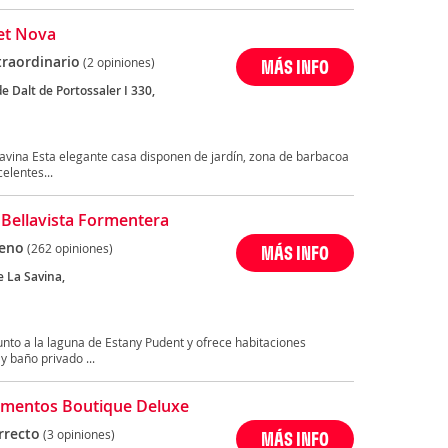
et Nova
traordinario
(2 opiniones)
MÁS INFO
 Dalt de Portossaler I 330,
a
avina Esta elegante casa disponen de jardín, zona de barbacoa
elentes...
 Bellavista Formentera
eno
(262 opiniones)
MÁS INFO
e La Savina,
a
unto a la laguna de Estany Pudent y ofrece habitaciones
 baño privado ...
mentos Boutique Deluxe
rrecto
(3 opiniones)
MÁS INFO