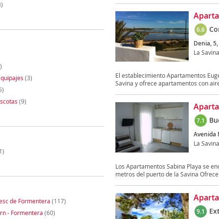
)
Aparta
Co
6.6
Denia, 5,
La Savin
)
El establecimiento Apartamentos Eugen
quipajes
(3)
Savina y ofrece apartamentos con aire
5)
scotas
(9)
Aparta
Bu
7.1
Avenida 
La Savin
1)
Los Apartamentos Sabina Playa se enc
metros del puerto de la Savina Ofrecen 
Apart
esc de Formentera
(117)
Ex
9.1
orn - Formentera
(60)