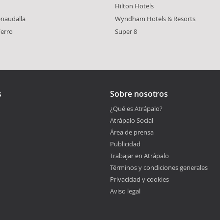
Hilton Hotels
enaudalla
Wyndham Hotels & Resorts
Ferro
Super 8
s
Sobre nosotros
¿Qué es Atrápalo?
Atrápalo Social
Área de prensa
Publicidad
Trabajar en Atrápalo
Términos y condiciones generales
Privacidad y cookies
Aviso legal