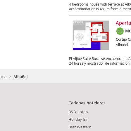
4 bedrooms house with terrace at Albu
accommodation is 48 km from Almerim
Aparta
Mu
8.3
Cortijo C
Albuñol
El Aljibe Suite Rural se encuentra en A
24 horas y mostrador de información..
ncia
Albuñol
Cadenas hoteleras
B&B Hotels
Holiday Inn
Best Western