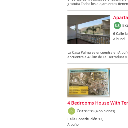
gratuita Todos los alojamientos tienen 
Apart
Ex
8.8
6 Calle l
Albuñol
La Casa Palma se encuentra en Albuñol,
encuentra a 48 km de La Herradura y o
4 Bedrooms House With Ter
Correcto
6
(4 opiniones)
Calle Constitución 12,
Albuñol