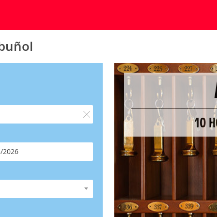
lbuñol
10 H