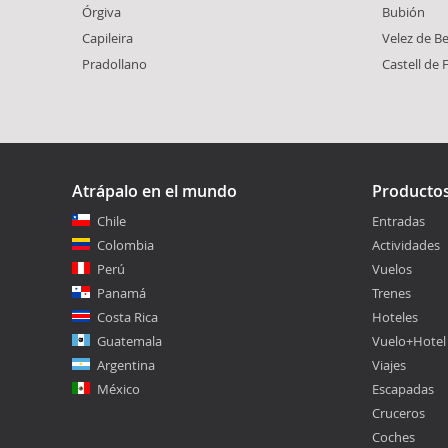
Órgiva
Bubión
Capileira
Velez de B
Pradollano
Castell de 
Atrápalo en el mundo
Producto
Chile
Entradas
Colombia
Actividades
Perú
Vuelos
Panamá
Trenes
Costa Rica
Hoteles
Guatemala
Vuelo+Hotel
Argentina
Viajes
México
Escapadas
Cruceros
Coches