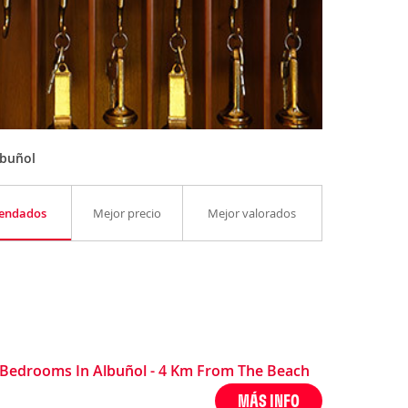
lbuñol
endados
Mejor precio
Mejor valorados
Bedrooms In Albuñol - 4 Km From The Beach
MÁS INFO