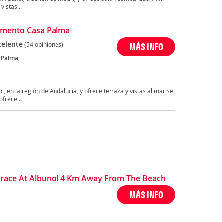
vistas...
amento Casa Palma
celente
(54 opiniones)
MÁS INFO
a Palma,
 en la región de Andalucía, y ofrece terraza y vistas al mar Se
frece...
race At Albunol 4 Km Away From The Beach
MÁS INFO