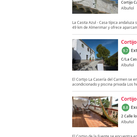
Cortijo C
Albuñol
La Casita Azul - Casa típica andaluza 
49 km de Almerimar y ofrece aparcami
Cortij
Ex
9.7
C/La Cas
Albuñol
El Cortijo La Casería del Carmen se e
acondicionado y piscina privada Los 
Cortij
Ex
8.8
2 Calle l
Albuñol
El Cortijo de la Fuente se encuentra e