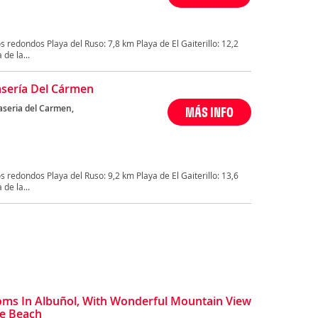
 redondos Playa del Ruso: 7,8 km Playa de El Gaiterillo: 12,2
de la...
Casería Del Cármen
aseria del Carmen,
MÁS INFO
 redondos Playa del Ruso: 9,2 km Playa de El Gaiterillo: 13,6
de la...
oms In Albuñol, With Wonderful Mountain View
he Beach