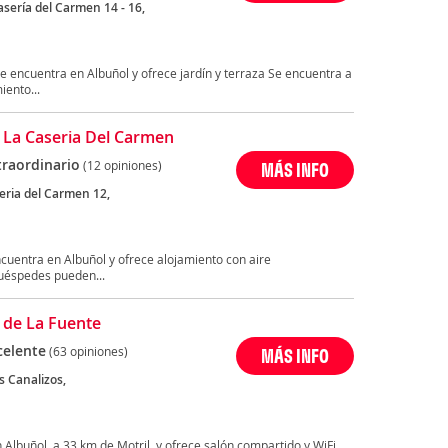
asería del Carmen 14 - 16,
se encuentra en Albuñol y ofrece jardín y terraza Se encuentra a
ento...
o La Caseria Del Carmen
traordinario
(12 opiniones)
MÁS INFO
eria del Carmen 12,
ncuentra en Albuñol y ofrece alojamiento con aire
huéspedes pueden...
o de La Fuente
celente
(63 opiniones)
MÁS INFO
os Canalizos,
n Albuñol, a 33 km de Motril, y ofrece salón compartido y WiFi