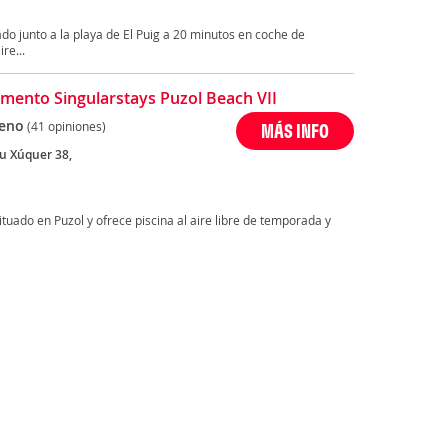
do junto a la playa de El Puig a 20 minutos en coche de
re...
mento Singularstays Puzol Beach VII
eno
(41 opiniones)
MÁS INFO
iu Xúquer 38,
ituado en Puzol y ofrece piscina al aire libre de temporada y