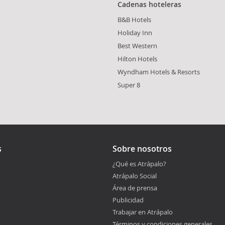
Cadenas hoteleras
B&B Hotels
Holiday Inn
Best Western
Hilton Hotels
Wyndham Hotels & Resorts
Super 8
s
Sobre nosotros
¿Qué es Atrápalo?
Atrápalo Social
Área de prensa
Publicidad
Trabajar en Atrápalo
Términos y condiciones generales