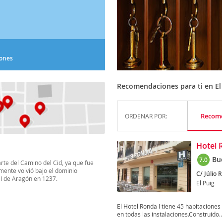
iones
Recomendaciones para ti en El
Recom
ORDENAR POR:
Hotel 
Bu
7.0
arte del Camino del Cid, ya que fue
mente volvió bajo el dominio
C/ Júlio R
 I de Aragón en 1237.
El Puig
El Hotel Ronda I tiene 45 habitaciones 
en todas las instalaciones.Construido..