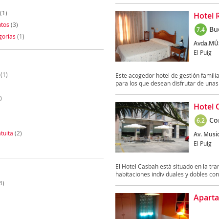
(1)
Hotel 
tos
(3)
Bu
7.4
gorías
(1)
Avda.MÚS
El Puig
(1)
Este acogedor hotel de gestión famili
para los que desean disfrutar de unas
)
Hotel 
Co
6.2
tuita
(2)
Av. Music
El Puig
El Hotel Casbah está situado en la tra
habitaciones individuales y dobles con 
4)
Aparta