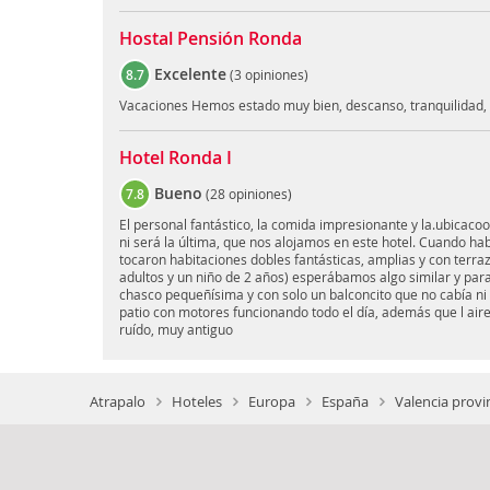
Hostal Pensión Ronda
Excelente
8.7
(
3 opiniones
)
Vacaciones Hemos estado muy bien, descanso, tranquilidad,
Hotel Ronda I
Bueno
7.8
(
28 opiniones
)
El personal fantástico, la comida impresionante y la.ubicac
ni será la última, que nos alojamos en este hotel. Cuando h
tocaron habitaciones dobles fantásticas, amplias y con terra
adultos y un niño de 2 años) esperábamos algo similar y para 
chasco pequeñísima y con solo un balconcito que no cabía ni
patio con motores funcionando todo el día, además que l ai
ruído, muy antiguo
Atrapalo
Hoteles
Europa
España
Valencia provi