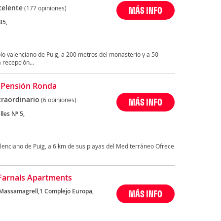
celente
(177 opiniones)
MÁS INFO
35,
blo valenciano de Puig, a 200 metros del monasterio y a 50
 recepción...
 Pensión Ronda
traordinario
(6 opiniones)
MÁS INFO
lles Nº 5,
lenciano de Puig, a 6 km de sus playas del Mediterráneo Ofrece
Farnals Apartments
Massamagrell,1 Complejo Europa,
MÁS INFO