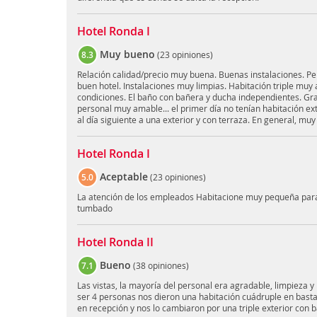
Hotel Ronda I
Muy bueno
8.3
(
23 opiniones
)
Relación calidad/precio muy buena. Buenas instalaciones. Per
buen hotel. Instalaciones muy limpias. Habitación triple mu
condiciones. El baño con bañera y ducha independientes. Gran 
personal muy amable... el primer día no tenían habitación e
al día siguiente a una exterior y con terraza. En general, m
Hotel Ronda I
Aceptable
5.0
(
23 opiniones
)
La atención de los empleados Habitacione muy pequeña para 
tumbado
Hotel Ronda II
Bueno
7.1
(
38 opiniones
)
Las vistas, la mayoría del personal era agradable, limpieza y 
ser 4 personas nos dieron una habitación cuádruple en bast
en recepción y nos lo cambiaron por una triple exterior con b