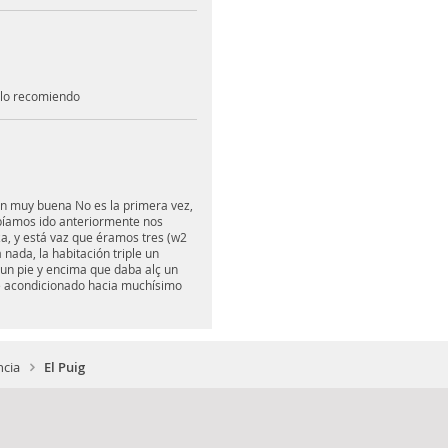
 lo recomiendo
oon muy buena No es la primera vez,
abíamos ido anteriormente nos
za, y está vaz que éramos tres (w2
nada, la habitación triple un
 un pie y encima que daba alç un
re acondicionado hacia muchísimo
ncia
El Puig