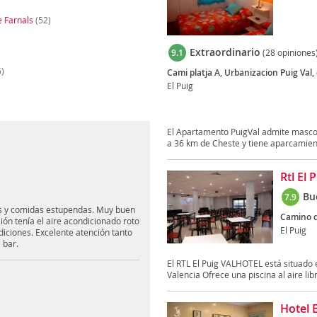
e Farnals
(52)
Extraordinario
9.1
(28 opiniones
)
Cami platja A, Urbanizacion Puig Val, 
El Puig
El Apartamento PuigVal admite mascot
a 36 km de Cheste y tiene aparcamient
Rtl El 
Bu
7.9
nes y comidas estupendas. Muy buen
Camino d
ón tenía el aire acondicionado roto
El Puig
diciones. Excelente atención tanto
 bar.
El RTL El Puig VALHOTEL está situado e
Valencia Ofrece una piscina al aire libr
Hotel 