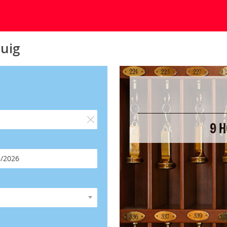
Puig
9 H