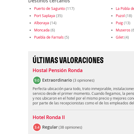
Destinos cercanos
Puerto de Sagunto
(117)
La Pobla d
Port Saplaya
(35)
Puzol
(18)
Alboraya
(14)
Puig
(13)
Moncada
(6)
Museros
(6
Puebla de Farnals
(5)
Gilet
(4)
ÚLTIMAS VALORACIONES
Hostal Pensión Ronda
Extraordinario
9.0
(
3 opiniones
)
Perfecta ubicación para todo, trato inmejorable, instalacio
servicio desde el primer momento. Cuando llegamos, la pensi
y nos ubicaron en el hotel por el mismo precio y mejores con
por parte de las recepcionistas como el de los empleados del
Hotel Ronda II
Regular
3.4
(
38 opiniones
)