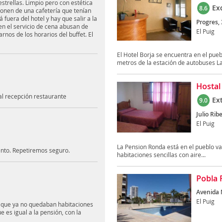
estrellas. Limpio pero con estética
Ex
8.6
ponen de una cafetería que tenían
 fuera del hotel y hay que salir a la
Progres, 
en el servicio de cena abusan de
El Puig
arnos de los horarios del buffet. El
El Hotel Borja se encuentra en el pue
metros de la estación de autobuses La
Hostal
al recepción restaurante
Ex
9.0
Julio Ribe
El Puig
La Pension Ronda está en el pueblo va
tento. Repetiremos seguro.
habitaciones sencillas con aire...
Pobla 
Avenida 
El Puig
n que ya no quedaban habitaciones
e es igual a la pensión, con la