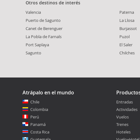
Otros destinos de interés
Valencia
Paterna
Puerto de Sagunto
La Llosa
Canet de Berenguer
Burjassot
La Pobla de Farnals
Puzol
Port Saplaya
El Saler
Sagunto
Chilches
Atrápalo en el mundo
Producto
Chile
Entradas
Colombia
Actividades
Perú
Vuelos
Panamá
Trenes
Costa Rica
Hoteles
Guatemala
Vuelo+Hotel