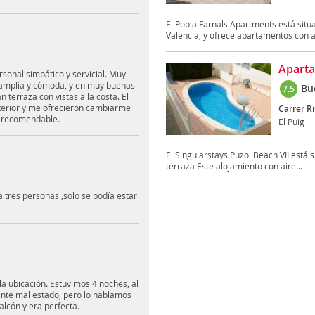
El Pobla Farnals Apartments está situa
Valencia, y ofrece apartamentos con ai
Aparta
sonal simpático y servicial. Muy
y amplia y cómoda, y en muy buenas
Bu
7.5
terraza con vistas a la costa. El
xterior y me ofrecieron cambiarme
Carrer R
uy recomendable.
El Puig
El Singularstays Puzol Beach VII está s
terraza Este alojamiento con aire...
tres personas ,solo se podía estar
la ubicación. Estuvimos 4 noches, al
ante mal estado, pero lo hablamos
alcón y era perfecta.