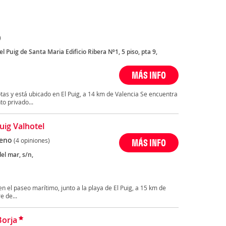
)
el Puig de Santa Maria Edificio Ribera Nº1, 5 piso, pta 9,
MÁS INFO
as y está ubicado en El Puig, a 14 km de Valencia Se encuentra
o privado...
Puig Valhotel
eno
(4 opiniones)
MÁS INFO
el mar, s/n,
n el paseo marítimo, junto a la playa de El Puig, a 15 km de
e de...
Borja