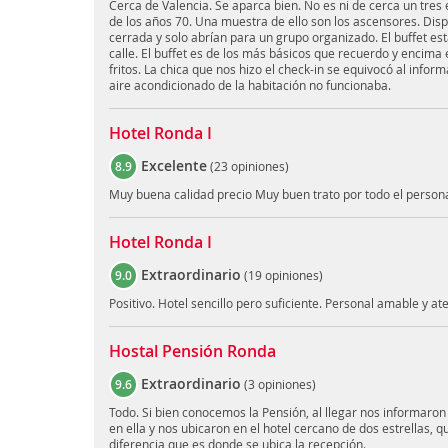
Cerca de Valencia. Se aparca bien. No es ni de cerca un tres 
de los años 70. Una muestra de ello son los ascensores. Dis
cerrada y solo abrían para un grupo organizado. El buffet está
calle. El buffet es de los más básicos que recuerdo y encima 
fritos. La chica que nos hizo el check-in se equivocó al inform
aire acondicionado de la habitación no funcionaba.
Hotel Ronda I
Excelente
8.9
(
23 opiniones
)
Muy buena calidad precio Muy buen trato por todo el person
Hotel Ronda I
Extraordinario
9.0
(
19 opiniones
)
Positivo. Hotel sencillo pero suficiente. Personal amable y a
Hostal Pensión Ronda
Extraordinario
9.6
(
3 opiniones
)
Todo. Si bien conocemos la Pensión, al llegar nos informaro
en ella y nos ubicaron en el hotel cercano de dos estrellas, qu
diferencia que es donde se ubica la recepción.