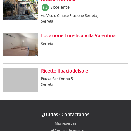
Excelente
8.5
via Vicolo Chiuso Frazione Serreta,
Serreta
Locazione Turistica Villa Valentina
Serreta
Ricetto Ilbaciodelsole
Piazza Sant'Anna 5,
Serreta
¿Dudas? Contáctanos
Mis reservas
Ir al Centro de ayuda