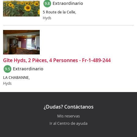
Extraordinario
9.8
5 Route de la Celle,
Hyds
Gîte Hyds, 2 Pièces, 4 Personnes - Fr-1-489-244
Extraordinario
9.5
LA CHABANNE,
Hyds
¿Dudas? Contáctanos
Mis reservas
Ir al Centro de ayuda