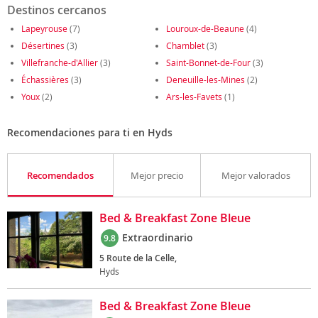
Destinos cercanos
Lapeyrouse
(7)
Louroux-de-Beaune
(4)
Désertines
(3)
Chamblet
(3)
Villefranche-d'Allier
(3)
Saint-Bonnet-de-Four
(3)
Échassières
(3)
Deneuille-les-Mines
(2)
Youx
(2)
Ars-les-Favets
(1)
Recomendaciones para ti en Hyds
Recomendados
Mejor precio
Mejor valorados
Bed & Breakfast Zone Bleue
Extraordinario
9.8
5 Route de la Celle,
Hyds
Bed & Breakfast Zone Bleue