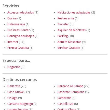
Servicios
Accesos adaptados
(1)
Habitaciones adaptadas
(2)
Cocina
(2)
Restaurante
(1)
Hidromasaje
(1)
Transfer
(5)
Business Center
(1)
Alquiler de bicicletas
(1)
Consigna equipajes
(1)
Parking
(18)
Internet
(14)
Admite Mascotas
(9)
Prensa Gratuita
(1)
Minibar Gratuito
(1)
Especial para...
Negocios
(3)
Destinos cercanos
Gallarate
(26)
Cardano Al Campo
(22)
Case Nuove
(17)
Casorate Sempione
(12)
Cislago
(9)
Samarate
(8)
Cassano Magnago
(7)
Castellanza
(6)
Lonate Pozzolo
(5)
Olgiate Olona
(5)