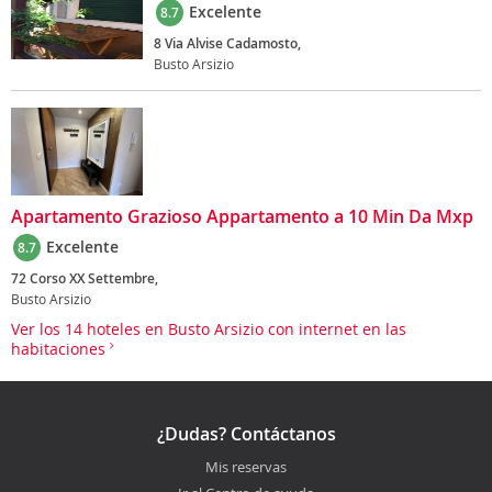
Excelente
8.7
8 Via Alvise Cadamosto,
Busto Arsizio
Apartamento Grazioso Appartamento a 10 Min Da Mxp
Excelente
8.7
72 Corso XX Settembre,
Busto Arsizio
Ver los 14 hoteles en Busto Arsizio con internet en las
habitaciones
¿Dudas? Contáctanos
Mis reservas