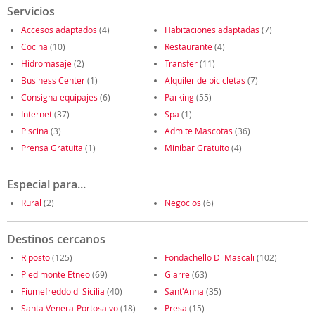
Servicios
Accesos adaptados
(4)
Habitaciones adaptadas
(7)
Cocina
(10)
Restaurante
(4)
Hidromasaje
(2)
Transfer
(11)
Business Center
(1)
Alquiler de bicicletas
(7)
Consigna equipajes
(6)
Parking
(55)
Internet
(37)
Spa
(1)
Piscina
(3)
Admite Mascotas
(36)
Prensa Gratuita
(1)
Minibar Gratuito
(4)
Especial para...
Rural
(2)
Negocios
(6)
Destinos cercanos
Riposto
(125)
Fondachello Di Mascali
(102)
Piedimonte Etneo
(69)
Giarre
(63)
Fiumefreddo di Sicilia
(40)
Sant'Anna
(35)
Santa Venera-Portosalvo
(18)
Presa
(15)