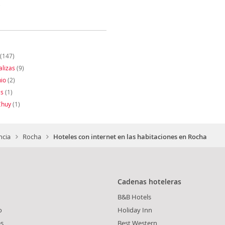
)
(147)
alizas
(9)
io
(2)
as
(1)
Chuy
(1)
ncia
Rocha
Hoteles con internet en las habitaciones en Rocha
Cadenas hoteleras
B&B Hotels
o
Holiday Inn
es
Best Western