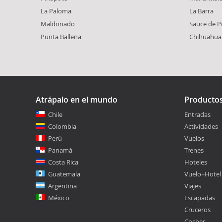
La Paloma
La Barra
Maldonado
Sauce de P
Punta Ballena
Chihuahua
Atrápalo en el mundo
Producto
Chile
Entradas
Colombia
Actividades
Perú
Vuelos
Panamá
Trenes
Costa Rica
Hoteles
Guatemala
Vuelo+Hotel
Argentina
Viajes
México
Escapadas
Cruceros
Coches