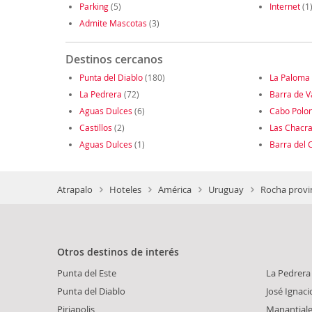
Parking
(5)
Internet
(1
Admite Mascotas
(3)
Destinos cercanos
Punta del Diablo
(180)
La Paloma
La Pedrera
(72)
Barra de V
Aguas Dulces
(6)
Cabo Polon
Castillos
(2)
Las Chacr
Aguas Dulces
(1)
Barra del 
Atrapalo
Hoteles
América
Uruguay
Rocha provi
Otros destinos de interés
Punta del Este
La Pedrera
Punta del Diablo
José Ignaci
Piriapolis
Manantial