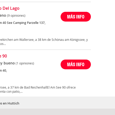
o Del Lago
eno
(9 opiniones)
MÁS INFO
 40 See Camping Parzelle 137,
Seekirchen am Wallersee, a 38 km de Schönau am Königssee, y
os...
e 90
y bueno
(1 opiniones)
MÁS INFO
m 40,
rsee, a 37 km de Bad ReichenhallEl Am See 90 ofrece
nta con patio,...
es en Huttich