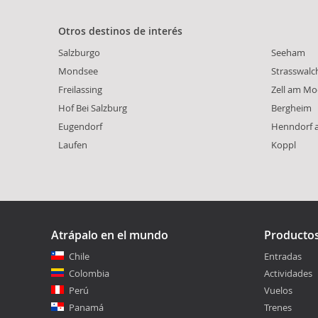
Otros destinos de interés
Salzburgo
Seeham
Mondsee
Strasswalc
Freilassing
Zell am Mo
Hof Bei Salzburg
Bergheim
Eugendorf
Henndorf 
Laufen
Koppl
Atrápalo en el mundo
Producto
Chile
Entradas
Colombia
Actividades
Perú
Vuelos
Panamá
Trenes