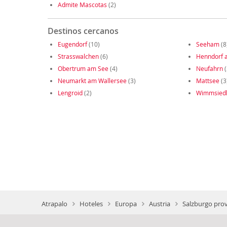
Admite Mascotas
(2)
Destinos cercanos
Eugendorf
(10)
Seeham
(8
Strasswalchen
(6)
Henndorf 
Obertrum am See
(4)
Neufahrn
(
Neumarkt am Wallersee
(3)
Mattsee
(3
Lengroid
(2)
Wimmsied
Atrapalo
Hoteles
Europa
Austria
Salzburgo prov