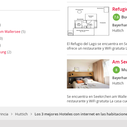
Refugi
Bu
7.6
)
Bayerham
Huttich
am Wallersee
(5)
3)
El Refugio del Lago se encuentra en 
)
ofrece un restaurante y WiFi gratuita L
lung
(2)
Am Se
Mu
8
Bayerha
Huttich
Se encuentra en Seekirchen am Walle
restaurante y WiFi gratuita La casa cue
incia
Huttich
Los 3 mejores Hoteles con internet en las habitacion