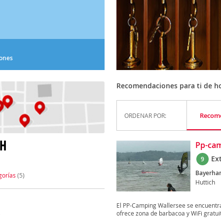
iones
Recomendaciones para ti de hot
Recom
ORDENAR POR:
CH
Pp-cam
Ex
9
Bayerha
gorías
(5)
Huttich
El PP-Camping Wallersee se encuentra
ofrece zona de barbacoa y WiFi gratuit
)