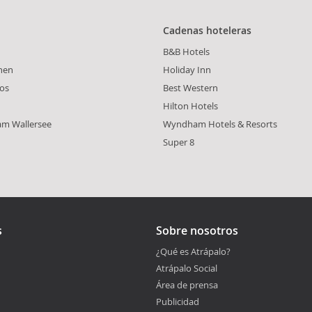
Cadenas hoteleras
B&B Hotels
hen
Holiday Inn
os
Best Western
Hilton Hotels
am Wallersee
Wyndham Hotels & Resorts
Super 8
s
Sobre nosotros
¿Qué es Atrápalo?
Atrápalo Social
Área de prensa
Publicidad