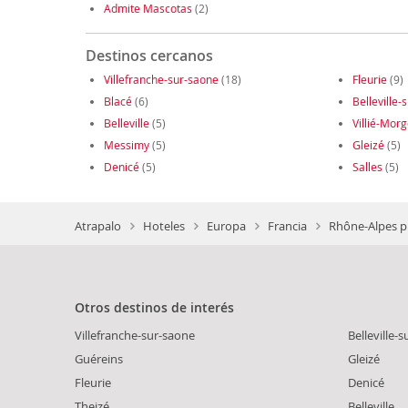
Admite Mascotas
(2)
Destinos cercanos
Villefranche-sur-saone
(18)
Fleurie
(9)
Blacé
(6)
Belleville
Belleville
(5)
Villié-Mor
Messimy
(5)
Gleizé
(5)
Denicé
(5)
Salles
(5)
Atrapalo
Hoteles
Europa
Francia
Rhône-Alpes p
Otros destinos de interés
Villefranche-sur-saone
Belleville-
Guéreins
Gleizé
Fleurie
Denicé
Theizé
Belleville