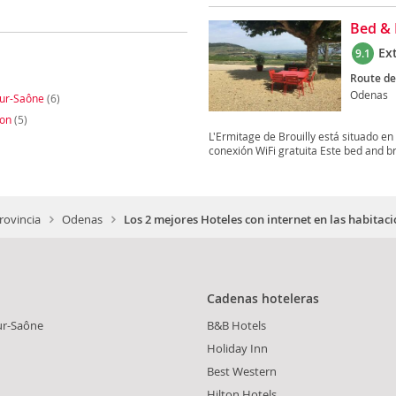
Bed & 
Ex
9.1
Route de 
Odenas
-sur-Saône
(6)
gon
(5)
L'Ermitage de Brouilly está situado en
conexión WiFi gratuita Este bed and br
rovincia
Odenas
Los 2 mejores Hoteles con internet en las habitac
Cadenas hoteleras
sur-Saône
B&B Hotels
Holiday Inn
Best Western
Hilton Hotels