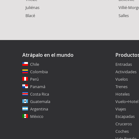
Juliénas
Villié-Mor
Blacé
Salles
Atrápalo en el mundo
Producto
Chile
Entradas
Colombia
Actividades
Perú
Vuelos
Panamá
Trenes
Costa Rica
Hoteles
Guatemala
Vuelo+Hotel
Argentina
Viajes
México
Escapadas
Cruceros
Coches
Vale Regalo