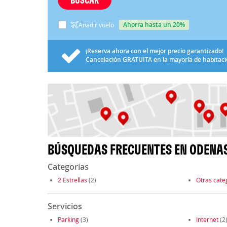
ahorra hasta un 20%
Añadir vuelo
¡Reserva ahora con el mejor precio garantizado!
Cancelación
GRATUITA
en la mayoría de habitac
BÚSQUEDAS FRECUENTES EN ODENA
Categorías
2 Estrellas
(2)
Otras cate
Servicios
Parking
(3)
Internet
(2