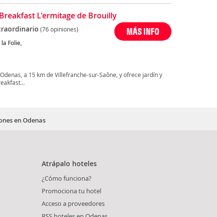
Breakfast L'ermitage de Brouilly
traordinario
(76 opiniones)
MÁS INFO
la Folie,
 Odenas, a 15 km de Villefranche-sur-Saône, y ofrece jardín y
eakfast...
iones en Odenas
Atrápalo hoteles
¿Cómo funciona?
Promociona tu hotel
Acceso a proveedores
RSS hoteles en Odenas