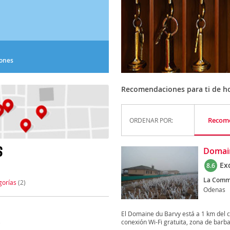
iones
Recomendaciones para ti de ho
Recom
ORDENAR POR:
S
Domai
Ex
8.6
La Comm
gorías
(2)
Odenas
El Domaine du Barvy está a 1 km del 
conexión Wi-Fi gratuita, zona de barba
)