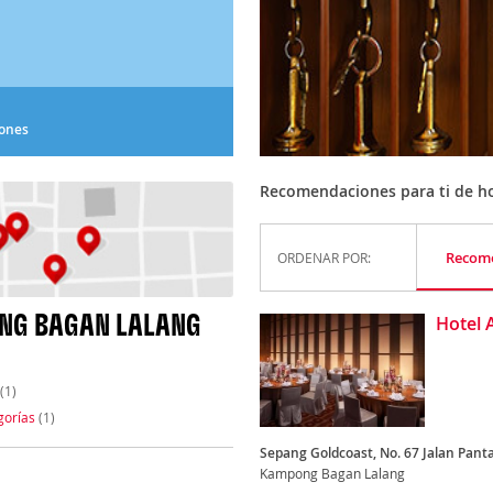
iones
Recomendaciones para ti de h
Recom
ORDENAR POR:
NG BAGAN LALANG
Hotel 
(1)
gorías
(1)
Sepang Goldcoast, No. 67 Jalan Panta
Kampong Bagan Lalang