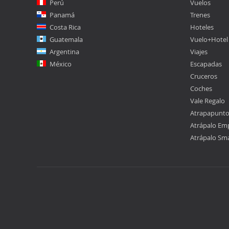
Perú
Vuelos
Panamá
Trenes
Costa Rica
Hoteles
Guatemala
Vuelo+Hotel
Argentina
Viajes
México
Escapadas
Cruceros
Coches
Vale Regalo
Atrapapunt
Atrápalo Em
Atrápalo Sm