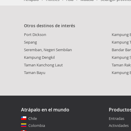
Otros destinos de interés
Port Dickson
Kampung 
Sepang
Kampung T
Seremban, Negeri Sembilan
Bandar Bar
Kampung Dengkil
Kampung Si
Taman Kanchong Laut
Taman Rak
Taman Bayu
Kampung B
Atrápalo en el mundo
Producto
Chile
Entradas
Colombia
Actividades