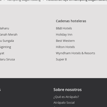
Cadenas hoteleras
Baharu
B&B Hotels
anah Merah
Holiday Inn
u Sungala
Best Western
ginting
Hilton Hotels
yat
Wyndham Hotels & Resorts
aru Sirusa
Super 8
s
Sobre nosotros
¿Qué es Atrápalo?
Atrápalo Social