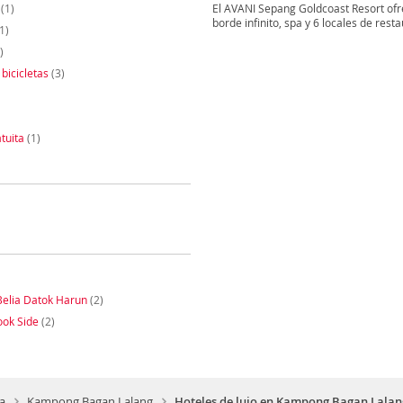
(1)
El AVANI Sepang Goldcoast Resort ofrec
borde infinito, spa y 6 locales de rest
1)
)
 bicicletas
(3)
tuita
(1)
elia Datok Harun
(2)
ook Side
(2)
a
Kampong Bagan Lalang
Hoteles de lujo en Kampong Bagan Lalan