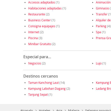
Accesos adaptados
(1)
Animación
Habitaciones adaptadas
(1)
Gimnasio
(
Restaurante
(2)
Transfer
(1
Business Center
(1)
Alquiler de
Consigna equipajes
(1)
Parking
(4)
Internet
(2)
Spa
(1)
Piscina
(3)
Prensa Gra
Minibar Gratuito
(2)
Especial para...
Negocios
(2)
Lujo
(1)
Destinos cercanos
Taman Kanchong Laut
(14)
Kampung B
Kampung Labohan Dagang
(2)
Ladang Br
Tanjung Sepat
(1)
Atrapalo
Hoteles
Asia
Malasia
Selangor provinci