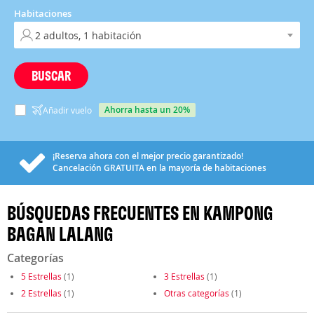
Habitaciones
BUSCAR
ahorra hasta un 20%
Añadir vuelo
¡Reserva ahora con el mejor precio garantizado!
Cancelación
GRATUITA
en la mayoría de habitaciones
BÚSQUEDAS FRECUENTES EN KAMPONG
BAGAN LALANG
Categorías
5 Estrellas
(1)
3 Estrellas
(1)
2 Estrellas
(1)
Otras categorías
(1)