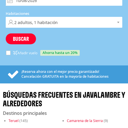
Habitaciones
BUSCAR
ahorra hasta un 20%
Añadir vuelo
¡Reserva ahora con el mejor precio garantizado!
Cancelación
GRATUITA
en la mayoría de habitaciones
BÚSQUEDAS FRECUENTES EN JAVALAMBRE Y
ALREDEDORES
Destinos principales
Teruel
(145)
Camarena de la Sierra
(9)