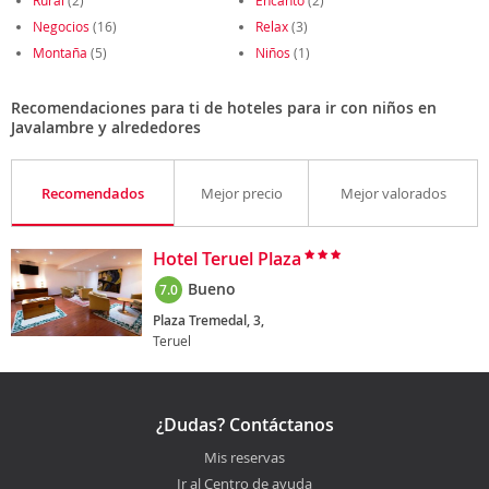
Rural
(2)
Encanto
(2)
Negocios
(16)
Relax
(3)
Montaña
(5)
Niños
(1)
Recomendaciones para ti de hoteles para ir con niños en
Javalambre y alrededores
Recomendados
Mejor precio
Mejor valorados
Hotel Teruel Plaza
Bueno
7.0
Plaza Tremedal, 3,
Teruel
¿Dudas? Contáctanos
Mis reservas
Ir al Centro de ayuda