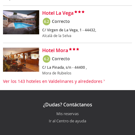
Hotel La Vega
Correcto
6.2
C/ Virgen de La Vega, 1 - 44432,
Alcalá de la Selva
Hotel Mora
Correcto
6.2
C/ La Pinada, s/n - 44400 ,
Mora de Rubielos
Ver los 143 hoteles en Valdelinares y alrededores
¿Dudas? Contáctanos
Mis reservas
Ir al Centro de ayuda