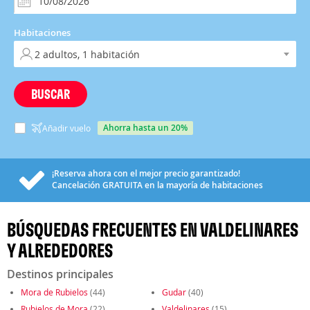
Habitaciones
BUSCAR
ahorra hasta un 20%
Añadir vuelo
¡Reserva ahora con el mejor precio garantizado!
Cancelación
GRATUITA
en la mayoría de habitaciones
BÚSQUEDAS FRECUENTES EN VALDELINARES
Y ALREDEDORES
Destinos principales
Mora de Rubielos
(44)
Gudar
(40)
Rubielos de Mora
(22)
Valdelinares
(15)