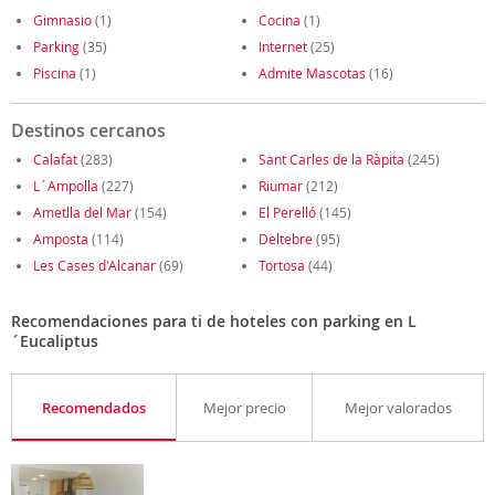
Gimnasio
(1)
Cocina
(1)
Parking
(35)
Internet
(25)
Piscina
(1)
Admite Mascotas
(16)
Destinos cercanos
Calafat
(283)
Sant Carles de la Ràpita
(245)
L´Ampolla
(227)
Riumar
(212)
Ametlla del Mar
(154)
El Perelló
(145)
Amposta
(114)
Deltebre
(95)
Les Cases d'Alcanar
(69)
Tortosa
(44)
Recomendaciones para ti de hoteles con parking en L
´Eucaliptus
Recomendados
Mejor precio
Mejor valorados