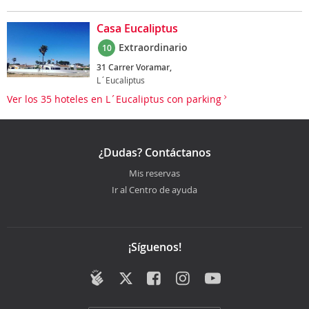
Casa Eucaliptus
Extraordinario
10
31 Carrer Voramar,
L´Eucaliptus
Ver los 35 hoteles en L´Eucaliptus con parking
¿Dudas? Contáctanos
Mis reservas
Ir al Centro de ayuda
¡Síguenos!