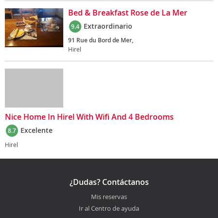
Bed & Breakfast Rose de La Mer
Extraordinario
9.4
91 Rue du Bord de Mer,
Hirel
Nice Home In Hirel With Wifi And 4 Bedrooms
Excelente
8.7
Hirel
¿Dudas? Contáctanos
Mis reservas
Ir al Centro de ayuda