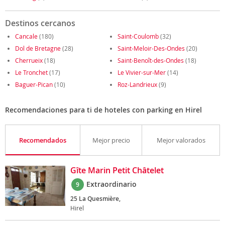
Destinos cercanos
Cancale
(180)
Saint-Coulomb
(32)
Dol de Bretagne
(28)
Saint-Meloir-Des-Ondes
(20)
Cherrueix
(18)
Saint-Benoît-des-Ondes
(18)
Le Tronchet
(17)
Le Vivier-sur-Mer
(14)
Baguer-Pican
(10)
Roz-Landrieux
(9)
Recomendaciones para ti de hoteles con parking en Hirel
Recomendados
Mejor precio
Mejor valorados
Gîte Marin Petit Châtelet
Extraordinario
9
25 La Quesmière,
Hirel