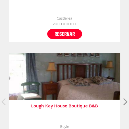
Castlerea
VUELO+HOTEL
RESERVAR
Lough Key House Boutique B&B
Boyle