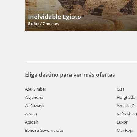
Inolvidable Egipto
8 días / 7 noches
Elige destino para ver más ofertas
Abu Simbel
Giza
Alejandría
Hurghada
As Suways
Ismailia G
Aswan
Kafr ash S
Ataqah
Luxor
Beheira Governorate
Mar Rojo