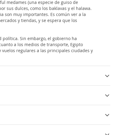
l ful medames (una especie de guiso de
por sus dulces, como los baklavas y el halawa.
ilia son muy importantes. Es común ver a la
ercados y tiendas, y se espera que los
 política. Sin embargo, el gobierno ha
cuanto a los medios de transporte, Egipto
 vuelos regulares a las principales ciudades y
uerto Internacional de El Cairo, el
nos de todo el mundo. Además, las principales
es a otras partes del país.
de las cosas que ver y hacer en Egipto:
iones económicas para moverse por la ciudad.
ejo de estructuras de piedra construidas hace
 de interés turístico de la ciudad.
s. Aquí, los turistas pueden ver la famosa
las fechas más destacadas incluyen:
ar de la ciudad. Es importante negociar el