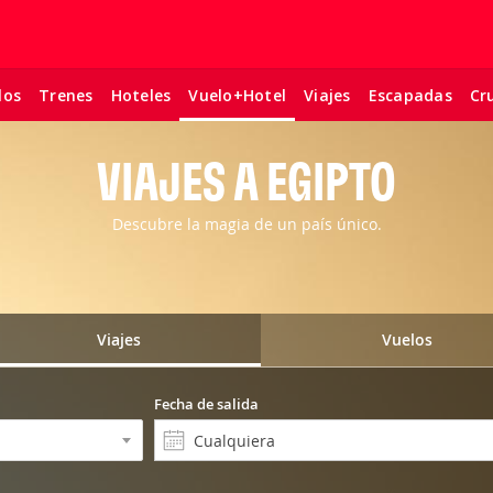
los
Trenes
Hoteles
Viajes
Escapadas
Cr
Vuelo+Hotel
VIAJES A EGIPTO
Descubre la magia de un país único.
Viajes
Vuelos
Fecha de salida
Cualquiera