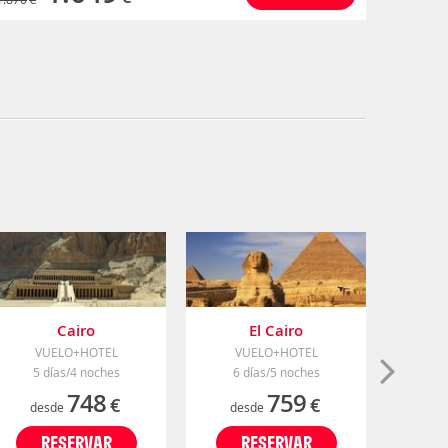
Cairo
El Cairo
VUELO+HOTEL
VUELO+HOTEL
V
5 días/4 noches
6 días/5 noches
6 
748
759
€
€
desde
desde
de
RESERVAR
RESERVAR