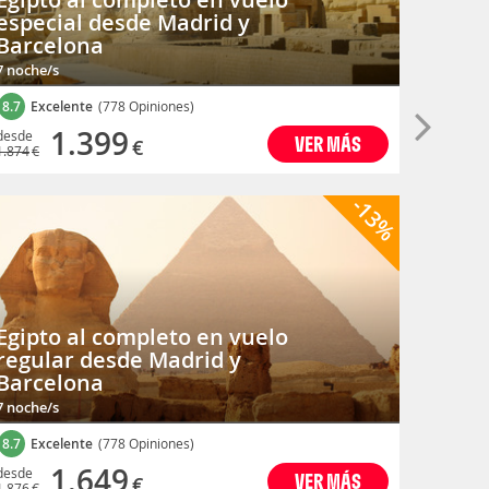
especial desde Madrid y
regul
Barcelona
Barc
7 noche/s
7 noche/
8.7
Excelente
(778 Opiniones)
8.7
Exc
1.399
desde
desde
VER MÁS
€
1.874
€
1.481
€
-13%
Egipto al completo en vuelo
regular desde Madrid y
Egipt
Barcelona
Cairo
7 noche/s
7 noche/
8.7
Excelente
(778 Opiniones)
8.7
Exc
1.649
desde
desde
VER MÁS
€
1.876
€
1.656
€