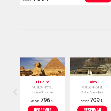
El Cairo
Cairo
VUELO+HOTEL
VUELO+HOTEL
4 días/3 noches
4 días/3 noches
796
709
€
€
desde
desde
RESERVAR
RESERVAR