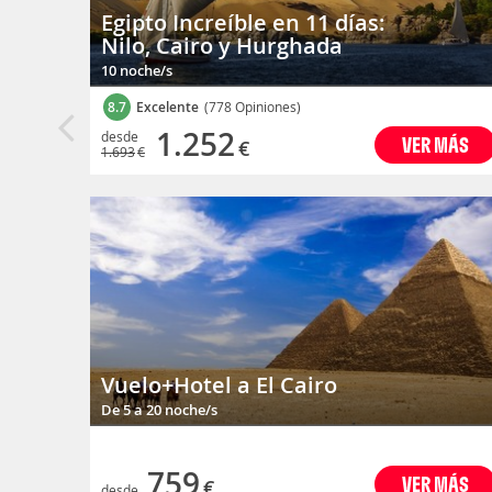
Egipto Increíble en 11 días:
Nilo, Cairo y Hurghada
10 noche/s
8.7
Excelente
(778 Opiniones)
1.252
desde
VER MÁS
€
1.693
€
Vuelo+Hotel a El Cairo
De 5 a 20 noche/s
759
VER MÁS
€
desde