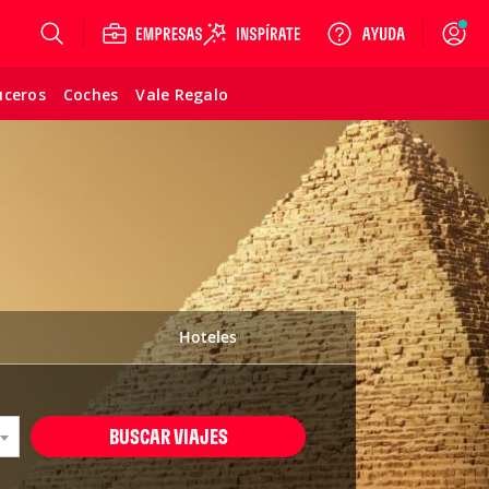
Login
uceros
Coches
Vale Regalo
Hoteles
BUSCAR VIAJES