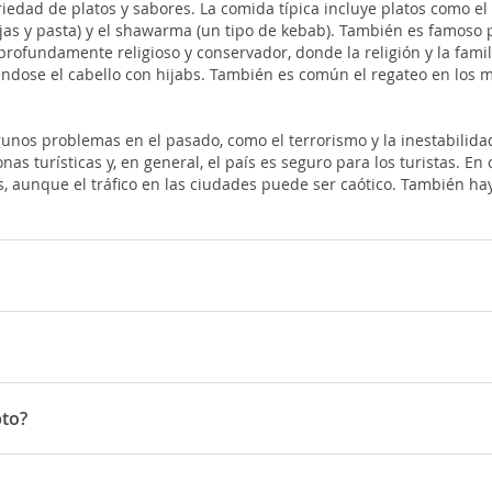
riedad de platos y sabores. La comida típica incluye platos como e
tejas y pasta) y el shawarma (un tipo de kebab). También es famoso 
s profundamente religioso y conservador, donde la religión y la fam
ndose el cabello con hijabs. También es común el regateo en los m
unos problemas en el pasado, como el terrorismo y la inestabilidad
 turísticas y, en general, el país es seguro para los turistas. En 
, aunque el tráfico en las ciudades puede ser caótico. También hay
 país cuenta con varios aeropuertos internacionales, como el Aerop
 Internacional de Sharm El Sheikh, que conectan el país con desti
 Asuán, cuentan con aeropuertos locales que ofrecen vuelos nacional
rica historia y cultura que abarca miles de años. Aquí hay algunas 
pto?
pto cuentan con una amplia red de autobuses y metro, que son opc
l mundo antiguo. Las pirámides de Giza son un impresionante compl
a con tres líneas que conectan la mayoría de los principales puntos
da para cualquier turista que visite Egipto.
s grandes y completos del mundo en términos de artefactos egipcio
tantes que reflejan su cultura y patrimonio histórico. Algunas de 
gipto son los taxis, que son fáciles de encontrar en cualquier lug