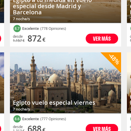
especial desde Madrid y
Barcelona
7 noche/s
8.7
Excelente
(778 Opiniones)
872
desde
VER MÁS
€
1.157
€
-48%
Egipto vuelo especial viernes
7 noche/s
8.6
Excelente
(777 Opiniones)
688
desde
VER MÁS
€
1.313
€