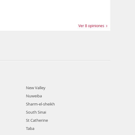
Egipt
Shei
11 días 
Ver 8 opiniones
New Valley
Nuweiba
Sharm-el-sheikh
South Sinai
St Catherine
Taba