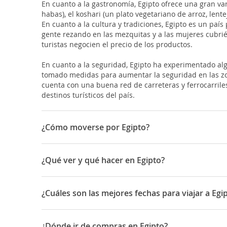
En cuanto a la gastronomía, Egipto ofrece una gran va
habas), el koshari (un plato vegetariano de arroz, len
En cuanto a la cultura y tradiciones, Egipto es un paí
gente rezando en las mezquitas y a las mujeres cubrié
turistas negocien el precio de los productos.
En cuanto a la seguridad, Egipto ha experimentado alg
tomado medidas para aumentar la seguridad en las zonas
cuenta con una buena red de carreteras y ferrocarriles
destinos turísticos del país.
¿Cómo moverse por Egipto?
Moverse por Egipto puede ser una experiencia única. El
¿Qué ver y qué hacer en Egipto?
Aeropuerto Internacional de Hurghada y el Aeropuerto
ciudades de Egipto, como El Cairo, Alejandría, Luxor y
Egipto es un destino turístico impresionante, con una 
¿Cuáles son las mejores fechas para viajar a Egi
En cuanto al transporte público, las ciudades de Egi
Pirámides de Giza: Es una de las siete maravillas de
El metro de El Cairo es el más grande de África y cuent
más de 4,500 años. Las pirámides son una visita obliga
El Museo Egipcio de El Cairo: Es uno de los museos má
Egipto tiene muchas festividades y días festivos impor
¿Dónde ir de compras en Egipto?
Otra opción popular para moverse por las ciudades de E