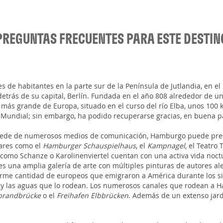
PREGUNTAS FRECUENTES PARA ESTE DESTIN
s de habitantes en la parte sur de la Península de Jutlandia, en 
trás de su capital, Berlín. Fundada en el año 808 alrededor de un
s grande de Europa, situado en el curso del río Elba, unos 100 ki
 Mundial; sin embargo, ha podido recuperarse gracias, en buena par
 y sede de numerosos medios de comunicación, Hamburgo puede pres
gares como el
Hamburger Schauspielhaus
, el
Kampnagel
, el Teatro
como Schanze o Karolinenviertel cuentan con una activa vida noctu
 una amplia galería de arte con múltiples pinturas de autores al
orme cantidad de europeos que emigraron a América durante los si
dad y las aguas que lo rodean. Los numerosos canales que rodean 
brandbrücke
o el
Freihafen Elbbrücken
. Además de un extenso jard
.