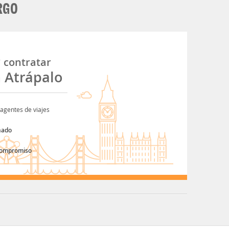
RGO
é
contratar
n Atrápalo
agentes de viajes
nado
compromiso