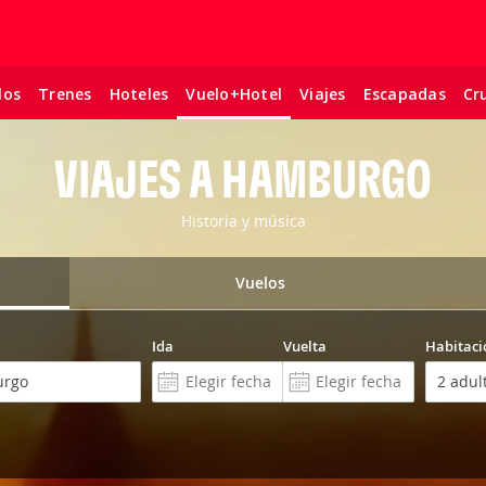
los
Trenes
Hoteles
Viajes
Escapadas
Cr
Vuelo+Hotel
VIAJES A HAMBURGO
Historia y música
Vuelos
Ida
Vuelta
Habitaci