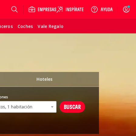
Login
uceros
Coches
Vale Regalo
Hoteles
ones