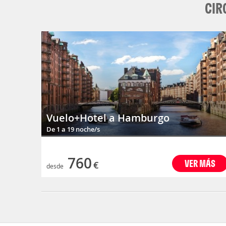
CIR
Vuelo+Hotel a Hamburgo
De 1 a 19 noche/s
760
VER MÁS
€
desde