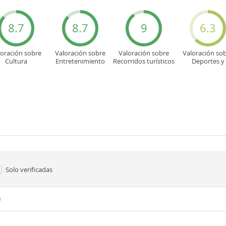
8.7
8.7
9
6.3
loración sobre
Valoración sobre
Valoración sobre
Valoración so
Cultura
Entretenimiento
Recorridos turísticos
Deportes y
aventuras
Solo verificadas
n