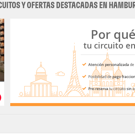
CUITOS Y OFERTAS DESTACADAS EN HAMBU
Por qu
tu circuito e
Atención personalizada
de 
Posibilidad de
pago fraccio
Pre-reserva
tu circuito
sin 