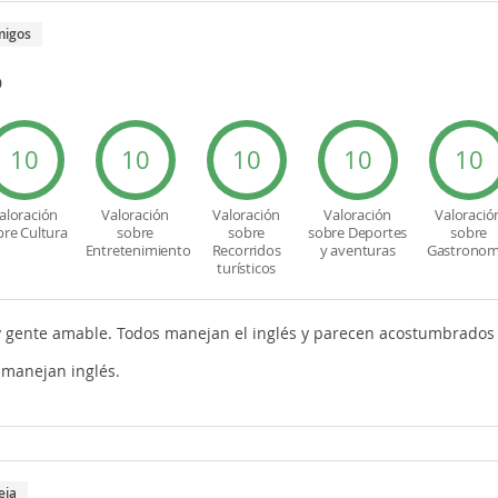
migos
o
10
10
10
10
10
aloración
Valoración
Valoración
Valoración
Valoració
bre Cultura
sobre
sobre
sobre Deportes
sobre
Entretenimiento
Recorridos
y aventuras
Gastronom
turísticos
gente amable. Todos manejan el inglés y parecen acostumbrados a
manejan inglés.
eja