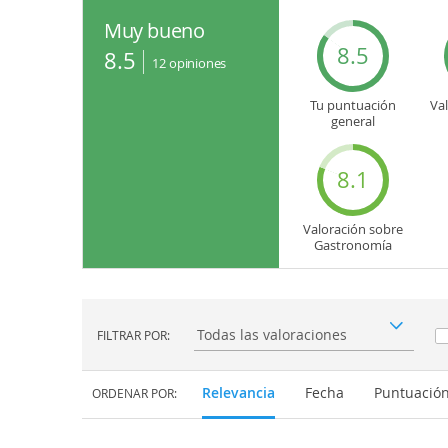
Muy bueno
8.5
8.5
12
opiniones
Tu puntuación
Va
general
8.1
Valoración sobre
Gastronomía
FILTRAR POR:
Filtrar por:
Relevancia
Fecha
Puntuació
ORDENAR POR: