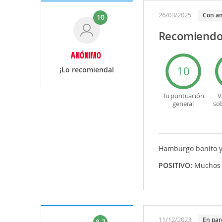
26/03/2025
con a
10
Recomiend
ANÓNIMO
10
¡Lo recomienda!
Tu puntuación
V
general
so
Hamburgo bonito y 
POSITIVO:
Muchos 
11/12/2023
en par
8.7