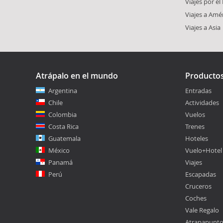
Viajes por e
Viajes a Amé
Viajes a Asia
Atrápalo en el mundo
Producto
Argentina
Entradas
Chile
Actividades
Colombia
Vuelos
Costa Rica
Trenes
Guatemala
Hoteles
México
Vuelo+Hotel
Panamá
Viajes
Perú
Escapadas
Cruceros
Coches
Vale Regalo
Atrapapunt