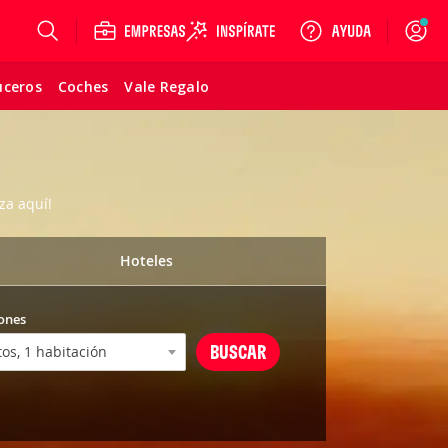
Login
uceros
Coches
Vale Regalo
za aquí!
Hoteles
ones