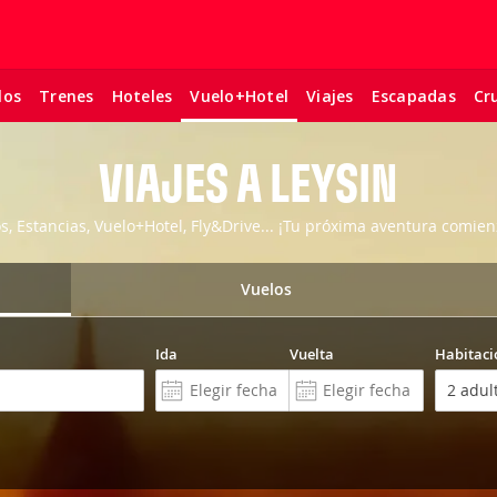
los
Trenes
Hoteles
Viajes
Escapadas
Cr
Vuelo+Hotel
VIAJES A LEYSIN
os, Estancias, Vuelo+Hotel, Fly&Drive... ¡Tu próxima aventura comien
Vuelos
Ida
Vuelta
Habitaci