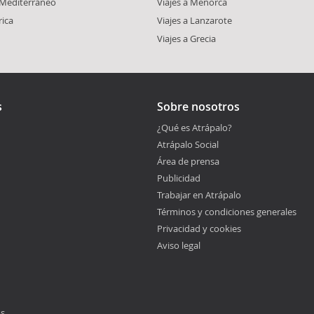
l Mediterráneo
Viajes a Menorca
rica
Viajes a Lanzarote
Viajes a Grecia
s
Sobre nosotros
¿Qué es Atrápalo?
Atrápalo Social
Área de prensa
Publicidad
Trabajar en Atrápalo
Términos y condiciones generales
Privacidad y cookies
Aviso legal
os