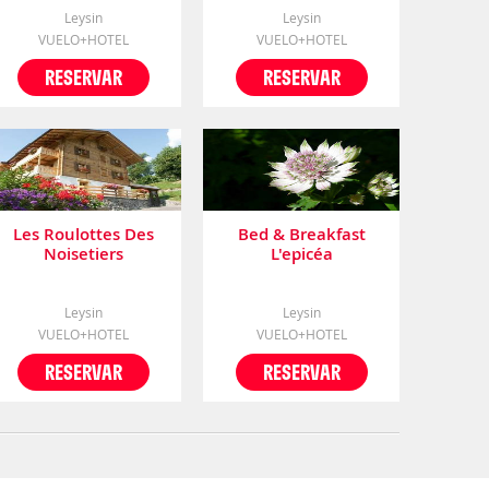
Leysin
Leysin
VUELO+HOTEL
VUELO+HOTEL
RESERVAR
RESERVAR
Les Roulottes Des
Bed & Breakfast
Noisetiers
L'epicéa
Leysin
Leysin
VUELO+HOTEL
VUELO+HOTEL
RESERVAR
RESERVAR