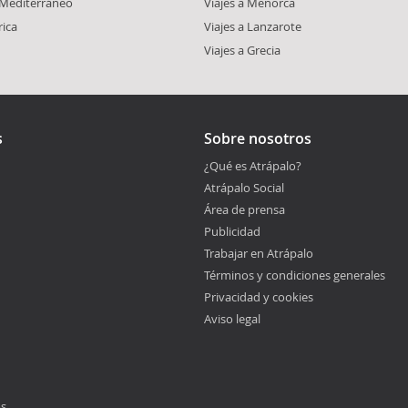
l Mediterráneo
Viajes a Menorca
rica
Viajes a Lanzarote
Viajes a Grecia
s
Sobre nosotros
¿Qué es Atrápalo?
Atrápalo Social
Área de prensa
Publicidad
Trabajar en Atrápalo
Términos y condiciones generales
Privacidad y cookies
Aviso legal
os