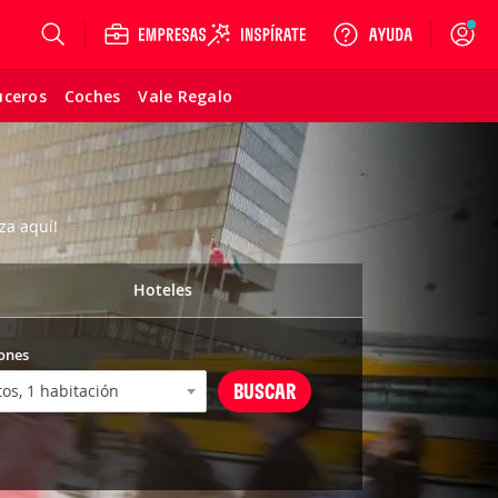
Login
uceros
Coches
Vale Regalo
za aquí!
Hoteles
ones