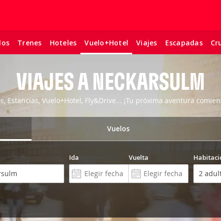
los
Trenes
Hoteles
Viajes
Escapadas
Cr
Vuelo+Hotel
VIAJES A NECKARSULM
os, Estancias, Vuelo+Hotel, Fly&Drive... ¡Tu próxima aventura comien
Vuelos
Ida
Vuelta
Habitaci