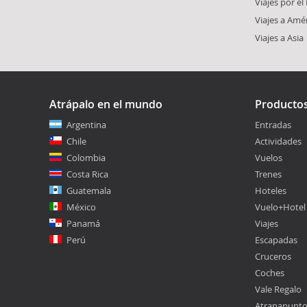
Viajes por e
Viajes a Amé
Viajes a Asia
Atrápalo en el mundo
Producto
Argentina
Entradas
Chile
Actividades
Colombia
Vuelos
Costa Rica
Trenes
Guatemala
Hoteles
México
Vuelo+Hotel
Panamá
Viajes
Perú
Escapadas
Cruceros
Coches
Vale Regalo
Atrapapunt