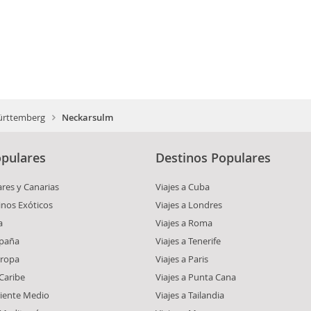
rttemberg
Neckarsulm
pulares
Destinos Populares
ares y Canarias
Viajes a Cuba
inos Exóticos
Viajes a Londres
a
Viajes a Roma
spaña
Viajes a Tenerife
uropa
Viajes a Paris
 Caribe
Viajes a Punta Cana
riente Medio
Viajes a Tailandia