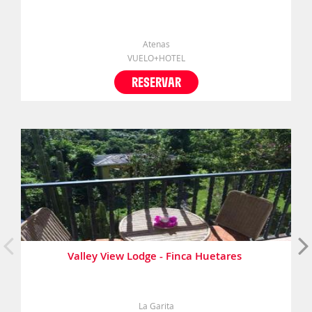
Atenas
VUELO+HOTEL
RESERVAR
Valley View Lodge - Finca Huetares
La Garita