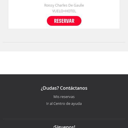
Roissy Charles De Gaulle
VUELO+HOTEL
RESERVAR
¿Dudas? Contáctanos
Mis reservas
Ir al Centro de ayuda
¡Síguenos!