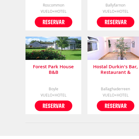
Roscommon
Ballyfarnon
VUELO+HOTEL
VUELO+HOTEL
RESERVAR
RESERVAR
Forest Park House
Hostal Durkin's Bar,
B&B
Restaurant &
Guesthouse
Boyle
Ballaghaderreen
VUELO+HOTEL
VUELO+HOTEL
RESERVAR
RESERVAR