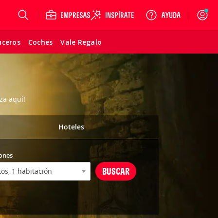
Login
uceros
Coches
Vale Regalo
za aquí!
Hoteles
ones