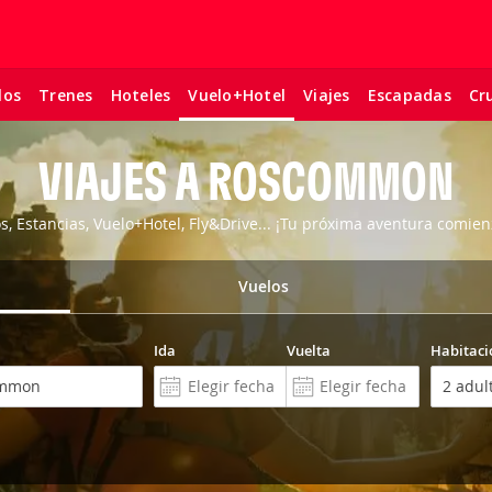
los
Trenes
Hoteles
Viajes
Escapadas
Cr
Vuelo+Hotel
VIAJES A ROSCOMMON
os, Estancias, Vuelo+Hotel, Fly&Drive... ¡Tu próxima aventura comien
Vuelos
Ida
Vuelta
Habitaci