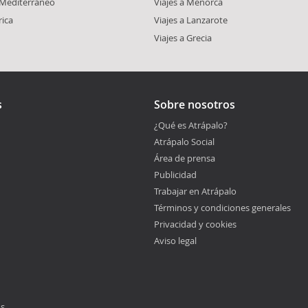
l Mediterráneo
Viajes a Menorca
rica
Viajes a Lanzarote
Viajes a Grecia
s
Sobre nosotros
¿Qué es Atrápalo?
Atrápalo Social
Área de prensa
Publicidad
Trabajar en Atrápalo
Términos y condiciones generales
Privacidad y cookies
Aviso legal
os