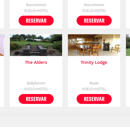
Roscommon
Roscommon
VUELO+HOTEL
VUELO+HOTEL
RESERVAR
RESERVAR
The Alders
Trinity Lodge
Ballyfarnon
Boyle
VUELO+HOTEL
VUELO+HOTEL
RESERVAR
RESERVAR