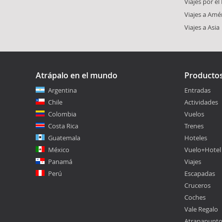
Viajes por e
Viajes a Amé
Viajes a Asia
Atrápalo en el mundo
Producto
Argentina
Entradas
Chile
Actividades
Colombia
Vuelos
Costa Rica
Trenes
Guatemala
Hoteles
México
Vuelo+Hotel
Panamá
Viajes
Perú
Escapadas
Cruceros
Coches
Vale Regalo
Atrapapunt