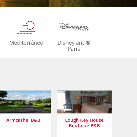
Mediterráneo
Disneyland®
Paris
Armcashel B&B
Lough Key House
Boutique B&B