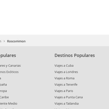
n
Roscommon
pulares
Destinos Populares
ares y Canarias
Viajes a Cuba
inos Exóticos
Viajes a Londres
a
Viajes a Roma
spaña
Viajes a Tenerife
uropa
Viajes a Paris
 Caribe
Viajes a Punta Cana
riente Medio
Viajes a Tailandia