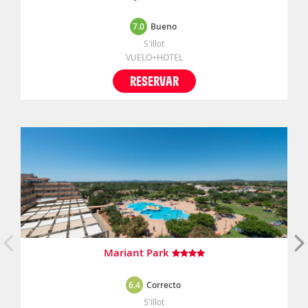
7.0
Bueno
S'Illot
VUELO+HOTEL
RESERVAR
Mariant Park
6.4
Correcto
S'Illot