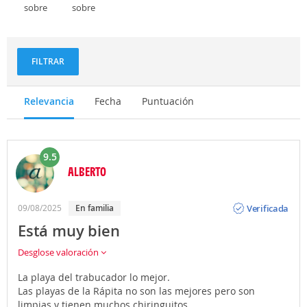
sobre
sobre
Deportes
Gastronomía
y
aventuras
FILTRAR
Relevancia
Fecha
Puntuación
9.5
ALBERTO
Opinión
Verificada
09/08/2025
en familia
Está muy bien
Desglose valoración
La playa del trabucador lo mejor.
Las playas de la Rápita no son las mejores pero son
limpias y tienen muchos chiringuitos