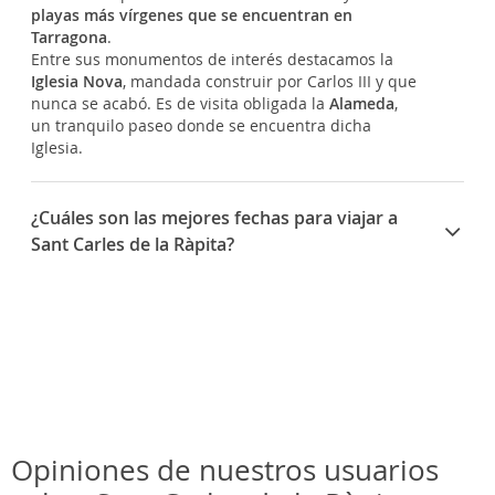
playas más vírgenes que se encuentran en
Tarragona
.
Entre sus monumentos de interés destacamos la
Iglesia Nova
, mandada construir por Carlos III y que
nunca se acabó. Es de visita obligada la
Alameda
,
un tranquilo paseo donde se encuentra dicha
Iglesia.
¿Cuáles son las mejores fechas para viajar a
Sant Carles de la Ràpita?
16 de julio Virgen del Carmen.
25 de julio San Jaime.
8 de septiembre Mare de Déu de la Ràpita.
Opiniones de nuestros usuarios