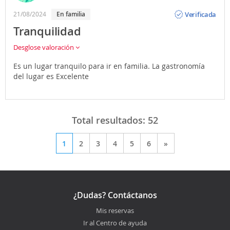
Opinión
Verificada
21/08/2024
en familia
Tranquilidad
Desglose valoración
Es un lugar tranquilo para ir en familia. La gastronomía
del lugar es Excelente
Total resultados:
52
1
2
3
4
5
6
»
¿Dudas? Contáctanos
Mis reservas
Ir al Centro de ayuda