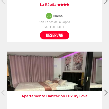
La Rápita
7.5
Bueno
San Carlos de la Rapita
VUELO+HOTEL
RESERVAR
Apartamento Habitación Luxury Love