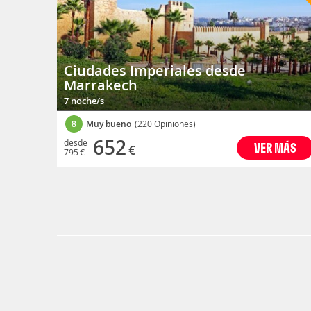
Ciudades Imperiales desde
Marrakech
7 noche/s
8
Muy bueno
(220 Opiniones)
652
desde
VER MÁS
€
795
€