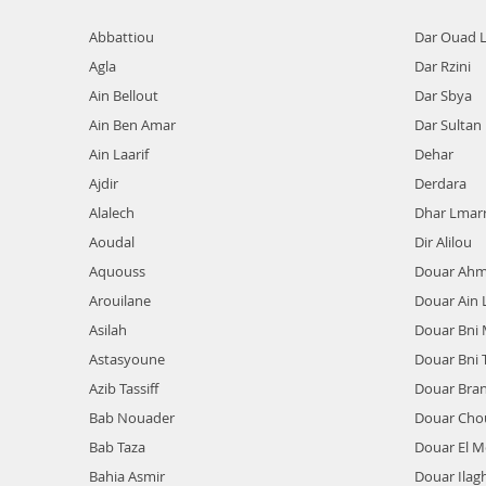
Abbattiou
Dar Ouad L
Agla
Dar Rzini
Ain Bellout
Dar Sbya
Ain Ben Amar
Dar Sultan
Ain Laarif
Dehar
Ajdir
Derdara
Alalech
Dhar Lmar
Aoudal
Dir Alilou
Aquouss
Douar Ah
Arouilane
Douar Ain 
Asilah
Douar Bni
Astasyoune
Douar Bni 
Azib Tassiff
Douar Bra
Bab Nouader
Douar Chou
Bab Taza
Douar El Me
Bahia Asmir
Douar Ila