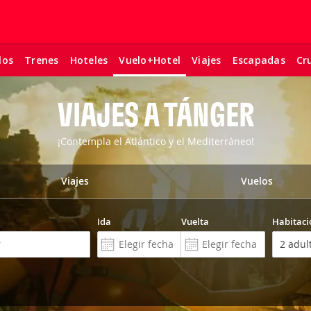
los
Trenes
Hoteles
Viajes
Escapadas
Cr
Vuelo+Hotel
VIAJES A TÁNGER
¡Contempla el Atlántico y el Mediterráneo!
Viajes
Vuelos
Ida
Vuelta
Habitaci