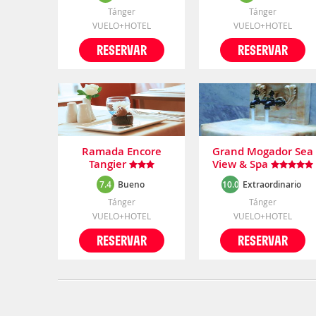
Tánger
Tánger
VUELO+HOTEL
VUELO+HOTEL
RESERVAR
RESERVAR
Ramada Encore
Grand Mogador Sea
Tangier
View & Spa
7.4
Bueno
10.0
Extraordinario
Tánger
Tánger
VUELO+HOTEL
VUELO+HOTEL
RESERVAR
RESERVAR