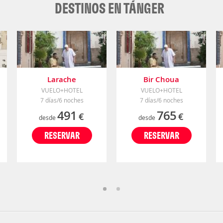
DESTINOS EN TÁNGER
Larache
Bir Choua
VUELO+HOTEL
VUELO+HOTEL
7 días/6 noches
7 días/6 noches
491
765
€
€
desde
desde
RESERVAR
RESERVAR