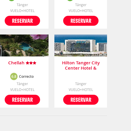
Tánger
Tánger
VUELO+HOTEL
VUELO+HOTEL
RESERVAR
RESERVAR
Chellah
Hilton Tanger City
Center Hotel &
Residences
6.8
Correcto
Tánger
Tánger
VUELO+HOTEL
VUELO+HOTEL
RESERVAR
RESERVAR