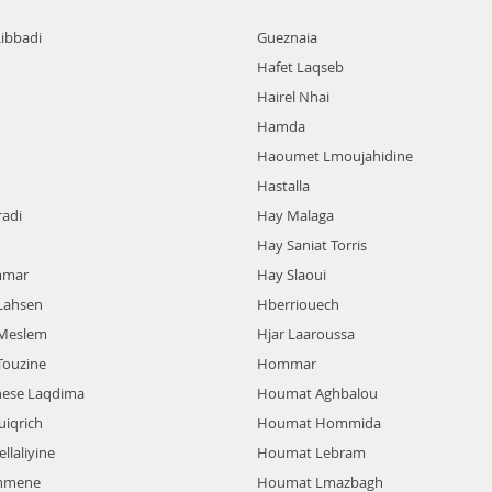
ibbadi
Gueznaia
Hafet Laqseb
Hairel Nhai
Hamda
Haoumet Lmoujahidine
Hastalla
radi
Hay Malaga
Hay Saniat Torris
mmar
Hay Slaoui
Lahsen
Hberriouech
 Meslem
Hjar Laaroussa
Touzine
Hommar
nese Laqdima
Houmat Aghbalou
iqrich
Houmat Hommida
llaliyine
Houmat Lebram
ghmene
Houmat Lmazbagh