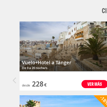
C
Vuelo+Hotel a Tánger
De 3 a 20 noche/s
228
VER MÁS
€
desde
-1