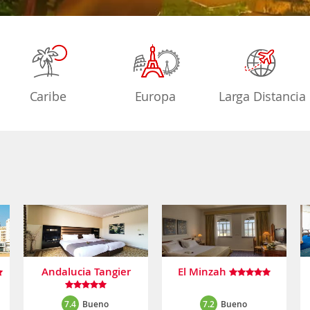
Caribe
Europa
Larga Distancia
Andalucia Tangier
El Minzah
7.4
Bueno
7.2
Bueno