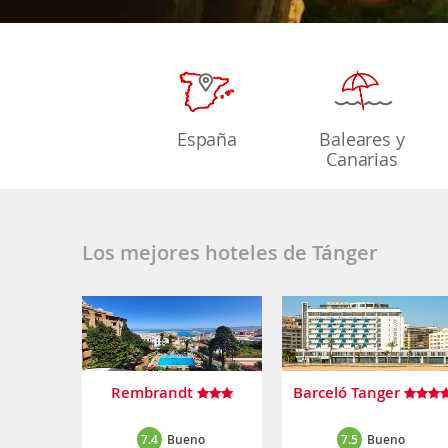
España
Baleares y
Canarias
Los mejores hoteles de Tánger
Rembrandt
Barceló Tanger
7.4
Bueno
7.5
Bueno