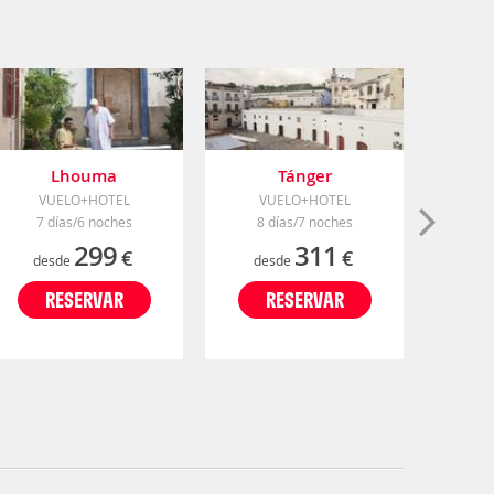
Lhouma
Tánger
VUELO+HOTEL
VUELO+HOTEL
V
7 días/6 noches
8 días/7 noches
10 
299
311
€
€
desde
desde
de
RESERVAR
RESERVAR