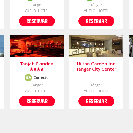
Tánger
Tánger
VUELO+HOTEL
VUELO+HOTEL
RESERVAR
RESERVAR
Tanjah Flandria
Hilton Garden Inn
Tanger City Center
6.9
Correcto
Tánger
Tánger
VUELO+HOTEL
VUELO+HOTEL
RESERVAR
RESERVAR