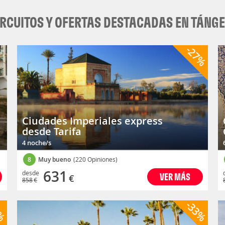
IRCUITOS Y OFERTAS DESTACADAS EN TÁNG
-27%
Ciudades Imperiales express
desde Tarifa
4 noche/s
8
Muy bueno
(220 Opiniones)
631
desde
VER MÁS
€
858
€
8%
-33%