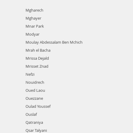
Mgharech
Mghayer
Mnar Park
Modyar
Moulay Abdessalam Ben Mchich
Mrah el Bacha
Mrissa Dejald
Mrisset Znad
Nefzi
Nouidrech
Oued Laou
Ouezzane
Oulad Youssef
Ouslaf
Qatraniya
Qsar Talyani