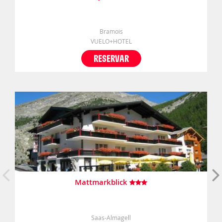
Bramois
VUELO+HOTEL
RESERVAR
Mattmarkblick
Saas-Almagell