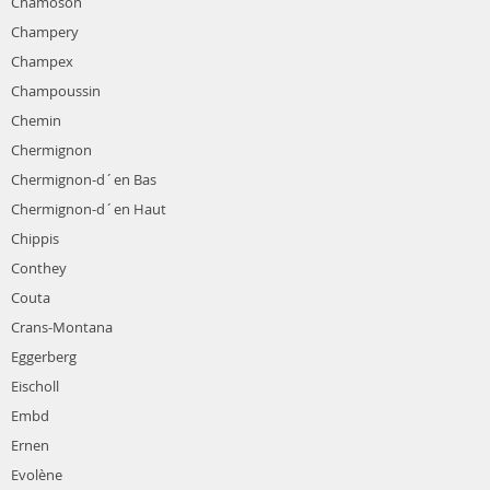
Chamoson
Champery
Champex
Champoussin
Chemin
Chermignon
Chermignon-d´en Bas
Chermignon-d´en Haut
Chippis
Conthey
Couta
Crans-Montana
Eggerberg
Eischoll
Embd
Ernen
Evolène