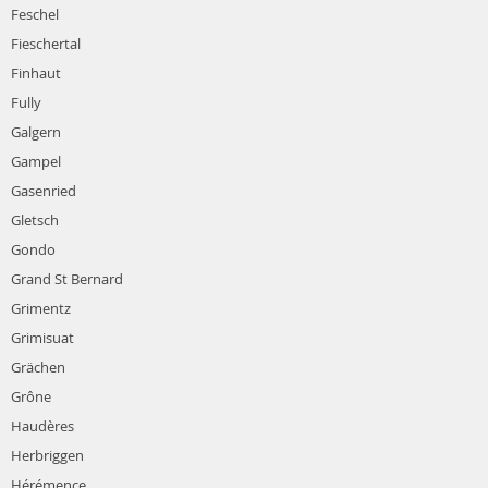
Feschel
Fieschertal
Finhaut
Fully
Galgern
Gampel
Gasenried
Gletsch
Gondo
Grand St Bernard
Grimentz
Grimisuat
Grächen
Grône
Haudères
Herbriggen
Hérémence