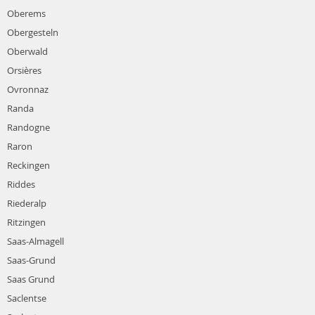
Oberems
Obergesteln
Oberwald
Orsières
Ovronnaz
Randa
Randogne
Raron
Reckingen
Riddes
Riederalp
Ritzingen
Saas-Almagell
Saas-Grund
Saas Grund
Saclentse