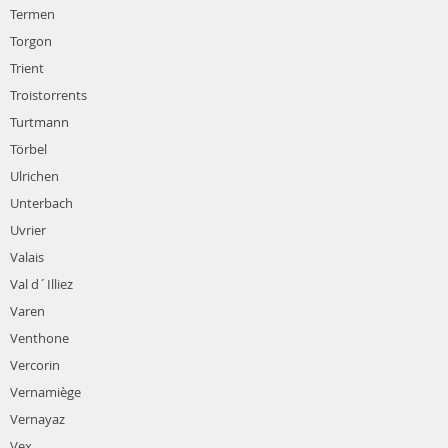
Termen
Torgon
Trient
Troistorrents
Turtmann
Törbel
Ulrichen
Unterbach
Uvrier
Valais
Val d´Illiez
Varen
Venthone
Vercorin
Vernamiège
Vernayaz
Vex