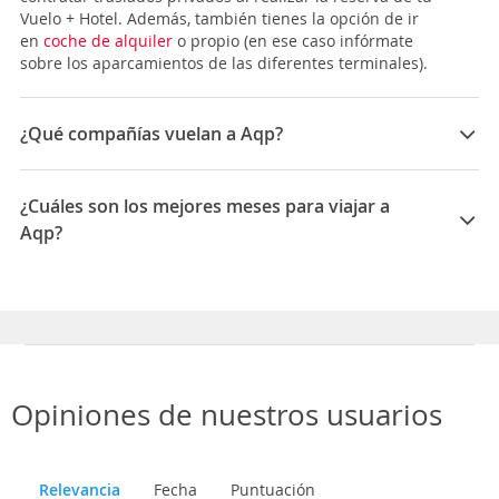
Vuelo + Hotel. Además, también tienes la opción de ir
en
coche de alquiler
o propio (en ese caso infórmate
sobre los aparcamientos de las diferentes terminales).
¿Qué compañías vuelan a Aqp?
Las compañías que vuelan a Arequipa son: Iberia, Air
Europa, LATAM Airlines
¿Cuáles son los mejores meses para viajar a
Aqp?
Los mejores meses para viajar a Arequipa son
Noviembre, Junio, Julio
Opiniones de nuestros usuarios
Relevancia
Fecha
Puntuación