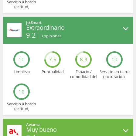
Servicio a bordo
(actitud,
cuidado...)
JetSmart
Extraordinario
9.2
3
opiniones
10
7.5
8.3
10
Limpieza
Puntualidad
Espacio /
Servicio en tierra
comodidad del
(facturación,
asiento
embarque...)
10
Servicio a bordo
(actitud,
cuidado...)
Avianca
Muy bueno