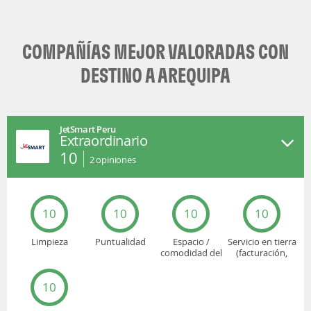
COMPAÑÍAS MEJOR VALORADAS CON
DESTINO A AREQUIPA
JetSmart Peru
Extraordinario
10
2
opiniones
10
10
10
10
Limpieza
Puntualidad
Espacio /
Servicio en tierra
comodidad del
(facturación,
asiento
embarque...)
10