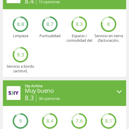
8.4
15
opiniones
8.8
8.7
8.3
8
Limpieza
Puntualidad
Espacio /
Servicio en tierra
comodidad del
(facturación,
asiento
embarque...)
8.3
Servicio a bordo
(actitud,
cuidado...)
Sky Airline
Muy bueno
8.3
38
opiniones
9
8.4
7.6
8.1