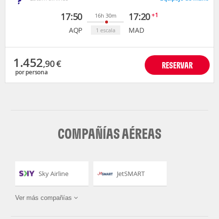
17:50
17:20
+1
16h 30m
AQP
MAD
1 escala
1.452
,90
€
RESERVAR
por persona
COMPAÑÍAS AÉREAS
Sky Airline
JetSMART
Ver más compañías
LATAM Airlines