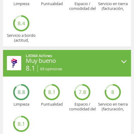
Limpieza
Puntualidad
Espacio /
Servicio en tierra
comodidad del
(facturación,
asiento
embarque...)
8.4
Servicio a bordo
(actitud,
cuidado...)
LATAM Airlines
Muy bueno
8.1
69
opiniones
8.8
8.1
7.8
8
Limpieza
Puntualidad
Espacio /
Servicio en tierra
comodidad del
(facturación,
asiento
embarque...)
8.1