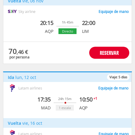
Vuelta
vie, 06 nov
Sky airline
Equipaje de mano
20:15
22:00
1h 45m
AQP
LIM
Directo
70
,46
€
RESERVAR
por persona
Ida
lun, 12 oct
Viaje:
5
días
Latam airlines
Equipaje de mano
17:35
10:50
+1
24h 15m
MAD
AQP
1 escala
Vuelta
vie, 16 oct
Latam airlines
Equipaje de mano