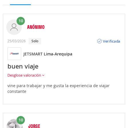
10
ANÓNIMO
Opinión
Verificada
25/03/2026
solo
JETSMART
Lima-Arequipa
buen viaje
Desglose valoración
vine para trabajar y me gusta la experiencia de viajar
constante
10
JORGE