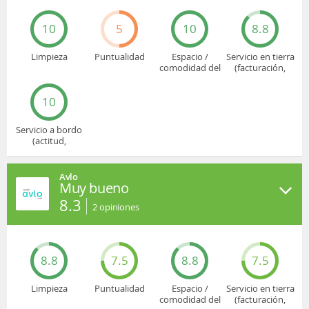
10
5
10
8.8
Limpieza
Puntualidad
Espacio /
Servicio en tierra
comodidad del
(facturación,
asiento
embarque...)
10
Servicio a bordo
(actitud,
cuidado...)
Avlo
Muy bueno
8.3
2
opiniones
8.8
7.5
8.8
7.5
Limpieza
Puntualidad
Espacio /
Servicio en tierra
comodidad del
(facturación,