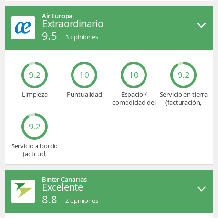
Air Europa
Extraordinario
9.5
3
opiniones
9.2
10
10
9.2
Limpieza
Puntualidad
Espacio /
Servicio en tierra
comodidad del
(facturación,
asiento
embarque...)
9.2
Servicio a bordo
(actitud,
cuidado...)
Binter Canarias
Excelente
8.8
2
opiniones