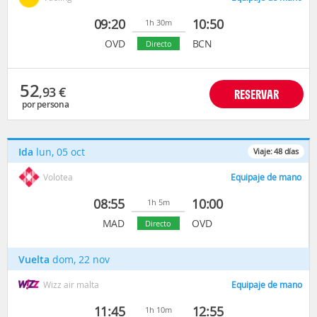
09:20
10:50
1h 30m
OVD
BCN
Directo
52
,93
€
RESERVAR
por persona
Ida
lun, 05 oct
Viaje:
48
días
Volotea
Equipaje de mano
08:55
10:00
1h 5m
MAD
OVD
Directo
Vuelta
dom, 22 nov
Wizz air malta
Equipaje de mano
11:45
12:55
1h 10m