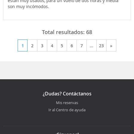
estan muy usados, para un vuelo de dos horas y media
son muy incómodos.
Total resultados:
68
1
2
3
4
5
6
7
...
23
»
¿Dudas? Contáctanos
Mis reservas
Ir al Centro de ayuda