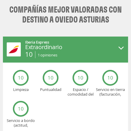
COMPAÑÍAS MEJOR VALORADAS CON
DESTINO A OVIEDO ASTURIAS
Iberia Express
Extraordinario
10
1
opiniones
10
10
10
10
Limpieza
Puntualidad
Espacio /
Servicio en tierra
comodidad del
(facturación,
asiento
embarque...)
10
Servicio a bordo
(actitud,
cuidado...)