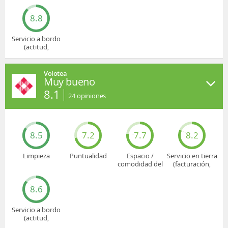
asiento
embarque...)
8.8
Servicio a bordo
(actitud,
cuidado...)
Volotea
Muy bueno
8.1
24
opiniones
8.5
7.2
7.7
8.2
Limpieza
Puntualidad
Espacio /
Servicio en tierra
comodidad del
(facturación,
asiento
embarque...)
8.6
Servicio a bordo
(actitud,
cuidado...)