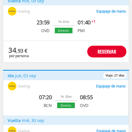
Vuelta
mié, 09 sep
Vueling
Equipaje de mano
23:59
01:40
+1
1h 41m
OVD
PMI
Directo
34
,93
€
RESERVAR
por persona
Ida
jue, 03 sep
Viaje:
27
días
Vueling
Equipaje de mano
07:20
08:55
1h 35m
BCN
OVD
Directo
Vuelta
mié, 30 sep
Vueling
Equipaje de mano