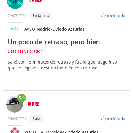
Opinión
Verificada
29/07/2026
en familia
AVLO
Madrid-Oviedo Asturias
Un poco de retraso, pero bien
Desglose valoración
Salió con 15 minutos de retraso y fue lo que luego hizo
que se llegase a destino también con retraso.
8.0
MARC
Opinión
Verificada
06/04/2026
solo
VOLOTEA
Barcelona-Oviedo Asturias