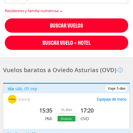
Residentes y familia numerosa
BUSCAR VUELOS
BUSCAR VUELO + HOTEL
Vuelos baratos a Oviedo Asturias (OVD)
Ida
sáb, 05 sep
Viaje:
5
días
Vueling
Equipaje de mano
15:35
17:20
1h 45m
PMI
OVD
Directo