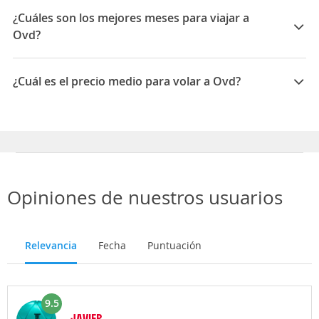
Vueling, Iberia, Volotea, Air Europa, Binter Canarias,
¿Cuáles son los mejores meses para viajar a
APG Airlines
Ovd?
Los mejores meses para viajar a Oviedo Asturias son
Octubre, Noviembre, Febrero
¿Cuál es el precio medio para volar a Ovd?
El precio medio para volar a Oviedo Asturias es 91 EUR
Opiniones de nuestros usuarios
Relevancia
Fecha
Puntuación
9.5
JAVIER