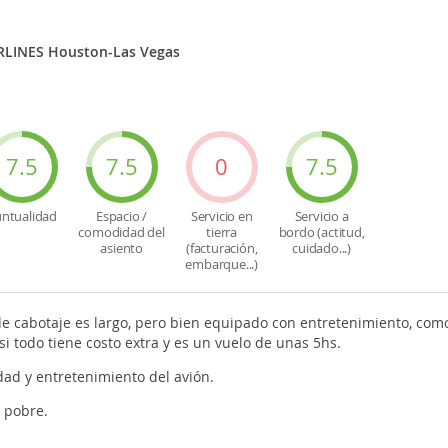
RLINES Houston-Las Vegas
7.5
7.5
0
7.5
ntualidad
Espacio /
Servicio en
Servicio a
comodidad del
tierra
bordo (actitud,
asiento
(facturación,
cuidado...)
embarque...)
de cabotaje es largo, pero bien equipado con entretenimiento, como
i todo tiene costo extra y es un vuelo de unas 5hs.
ad y entretenimiento del avión.
 pobre.