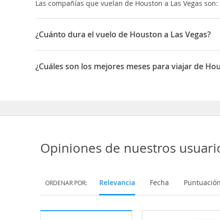
Las compañías que vuelan de Houston a Las Vegas son: Sp
¿Cuánto dura el vuelo de Houston a Las Vegas?
La duración media para viajar entre Houston y Las Vega
¿Cuáles son los mejores meses para viajar de Ho
Los mejores meses para viajar de Houston a Las Vegas 
Opiniones de nuestros usuari
Relevancia
Fecha
Puntuació
ORDENAR POR: