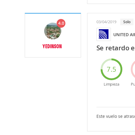
03/04/2019
solo
4.0
UNITED AI
YEDINSON
Se retardo e
7.5
Limpieza
Pu
Este vuelo se atra