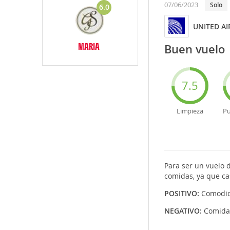
07/06/2023
solo
6.0
UNITED AI
MARIA
Buen vuelo
7.5
Limpieza
Pu
Para ser un vuelo 
comidas, ya que cas
POSITIVO:
Comodid
NEGATIVO:
Comida