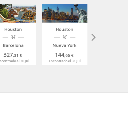
Houston
Houston
Houston
Barcelona
Nueva York
Bogotá
327
144
439
,31
€
,66
€
,38
€
ncontrado el 30 Jul
Encontrado el 31 Jul
Encontrado el 04 