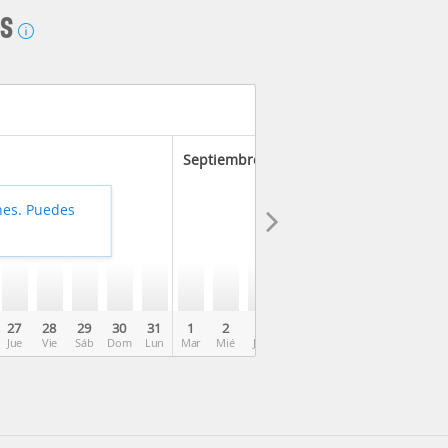
AS
Septiembre 2026
hes. Puedes
27
28
29
30
31
1
2
3
4
5
6
7
8
Jue
Vie
Sáb
Dom
Lun
Mar
Mié
Jue
Vie
Sáb
Dom
Lun
Mar