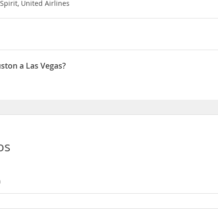
irit, United Airlines
s es 05:27
uston a Las Vegas?
son Febrero, Agosto, Septiembre
os
n