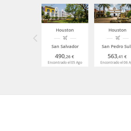
Houston
Houston
San Salvador
San Pedro Su
490
563
,26
€
,41
€
Encontrado el 05 Ago
Encontrado el 06 