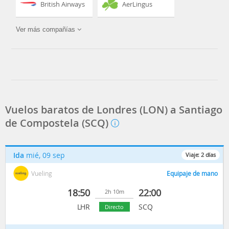
British Airways
AerLingus
Ver más compañías
Ryanair
Iberia
Vueling
Vuelos baratos de Londres (LON) a Santiago
de Compostela (SCQ)
Ida
mié, 09 sep
Viaje:
2
días
Vueling
Equipaje de mano
18:50
22:00
2h 10m
LHR
SCQ
Directo