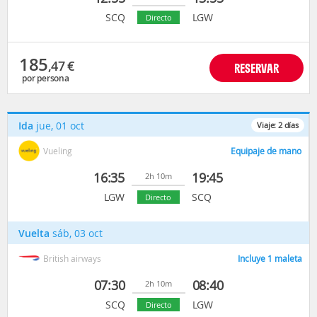
SCQ
LGW
Directo
185
,47
€
RESERVAR
por persona
Ida
jue, 01 oct
Viaje:
2
días
Vueling
Equipaje de mano
16:35
19:45
2h 10m
LGW
SCQ
Directo
Vuelta
sáb, 03 oct
British airways
Incluye 1 maleta
07:30
08:40
2h 10m
SCQ
LGW
Directo