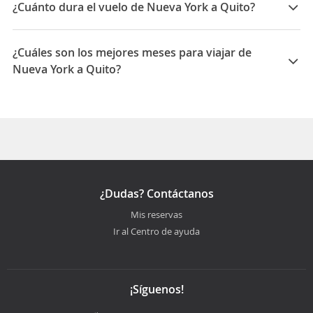
United Airlines, Copa Airlines, American Airlines
¿Cuánto dura el vuelo de Nueva York a Quito?
La duración media para viajar entre Nueva York y
Quito es 09:10
¿Cuáles son los mejores meses para viajar de
Nueva York a Quito?
Los mejores meses para viajar de Nueva York a Quito
son Abril, Septiembre, Marzo
¿Dudas? Contáctanos
Mis reservas
Ir al Centro de ayuda
¡Síguenos!