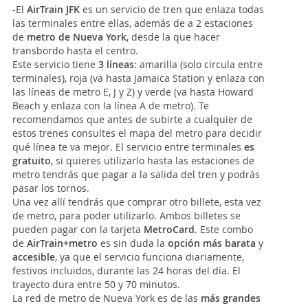
-El
AirTrain JFK
es un servicio de tren que enlaza todas
las terminales entre ellas, además de a 2 estaciones
de
metro de Nueva York
, desde la que hacer
transbordo hasta el centro.
Este servicio tiene
3 líneas
: amarilla (solo circula entre
terminales), roja (va hasta Jamaica Station y enlaza con
las líneas de metro E, J y Z) y verde (va hasta Howard
Beach y enlaza con la línea A de metro). Te
recomendamos que antes de subirte a cualquier de
estos trenes consultes el mapa del metro para decidir
qué línea te va mejor. El servicio entre terminales
es
gratuito
, si quieres utilizarlo hasta las estaciones de
metro tendrás que pagar a la salida del tren y podrás
pasar los tornos.
Una vez allí tendrás que comprar otro billete, esta vez
de metro, para poder utilizarlo. Ambos billetes se
pueden pagar con la tarjeta
MetroCard
. Este combo
de
AirTrain+metro
es sin duda la
opción más barata
y
accesible
, ya que el servicio funciona diariamente,
festivos incluidos, durante las 24 horas del día. El
trayecto dura entre 50 y 70 minutos.
La red de metro de Nueva York es de las
más grandes