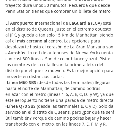
trayecto dura unos 30 minutos. Recuerda que desde
Penn Station tienes que comprar un billete de metro.
El
Aeropuerto Internacional de LaGuardia (LGA)
está
en el distrito de Queens, justo en el extremo opuesto
al JFK, y queda a tan solo 15 Km de Manhattan, siendo
así el
más cercano al centro
. Las opciones para
desplazarte hasta el corazón de La Gran Manzana son:
-
Autobús
. La red de autobuses de Nueva York cuenta
con casi 300 líneas. Son de color blanco y azul. Pista:
los nombres de la ruta llevan la primera letra del
distrito por el que se mueven. Es la mejor opción para
moverte en distancias cortas.
-
Línea M60 SBS
(desde todas las terminales) llegarás
hasta el norte de Manhattan, de camino podrás
enlazar con el metro (líneas 1-6, A, B, C, D, y W), ya que
este aeropuerto no tiene una parada de metro directa.
-
Línea Q70 SBS
(desde las terminales B, C y D). Solo da
servicio en el distrito de Queens, pero ¿por qué te será
útil también? Porque de camino podrás bajar y hacer
transbordo con el metro, en las líneas 7, E, F, M y R.