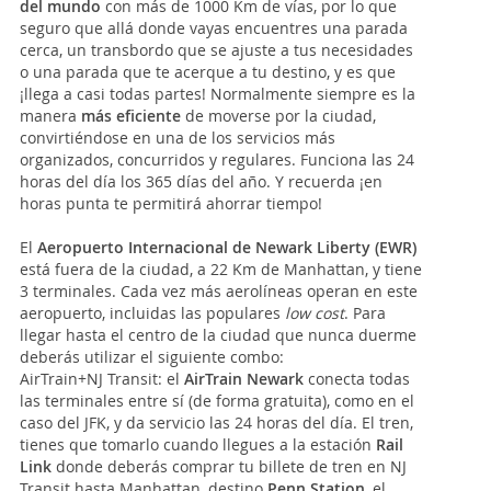
del mundo
con más de 1000 Km de vías, por lo que
seguro que allá donde vayas encuentres una parada
cerca, un transbordo que se ajuste a tus necesidades
o una parada que te acerque a tu destino, y es que
¡llega a casi todas partes! Normalmente siempre es la
manera
más eficiente
de moverse por la ciudad,
convirtiéndose en una de los servicios más
organizados, concurridos y regulares. Funciona las 24
horas del día los 365 días del año. Y recuerda ¡en
horas punta te permitirá ahorrar tiempo!
El
Aeropuerto Internacional de Newark Liberty (EWR)
está fuera de la ciudad, a 22 Km de Manhattan, y tiene
3 terminales. Cada vez más aerolíneas operan en este
aeropuerto, incluidas las populares
low cost
. Para
llegar hasta el centro de la ciudad que nunca duerme
deberás utilizar el siguiente combo:
AirTrain+NJ Transit: el
AirTrain Newark
conecta todas
las terminales entre sí (de forma gratuita), como en el
caso del JFK, y da servicio las 24 horas del día. El tren,
tienes que tomarlo cuando llegues a la estación
Rail
Link
donde deberás comprar tu billete de tren en NJ
Transit hasta Manhattan, destino
Penn Station
, el