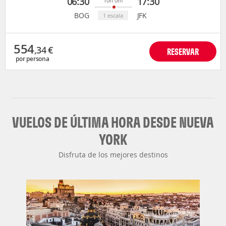
06:30
17:30
10h 0m
BOG
JFK
1 escala
554
,34
€
RESERVAR
por persona
VUELOS DE ÚLTIMA HORA DESDE NUEVA
YORK
Disfruta de los mejores destinos