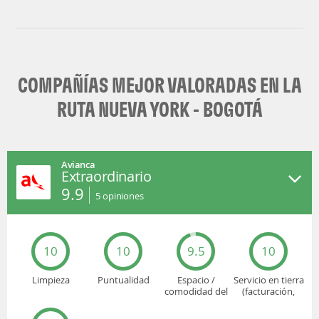
COMPAÑÍAS MEJOR VALORADAS EN LA
RUTA NUEVA YORK - BOGOTÁ
Avianca
Extraordinario
9.9
5
opiniones
10
10
9.5
10
Limpieza
Puntualidad
Espacio /
Servicio en tierra
comodidad del
(facturación,
asiento
embarque...)