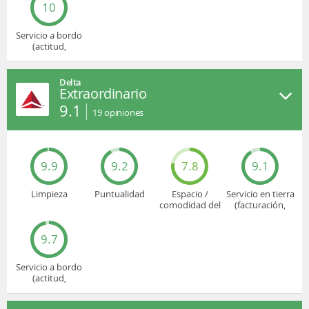
10
Servicio a bordo
(actitud,
cuidado...)
Delta
Extraordinario
9.1
19
opiniones
9.9
9.2
7.8
9.1
Limpieza
Puntualidad
Espacio /
Servicio en tierra
comodidad del
(facturación,
asiento
embarque...)
9.7
Servicio a bordo
(actitud,
cuidado...)