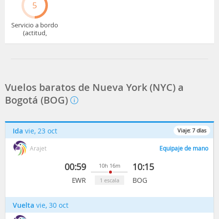
5
Servicio a bordo
(actitud,
cuidado...)
Vuelos baratos de Nueva York (NYC) a
Bogotá (BOG)
Ida
vie, 23 oct
Viaje:
7
días
Arajet
Equipaje de mano
00:59
10:15
10h 16m
EWR
BOG
1 escala
Vuelta
vie, 30 oct