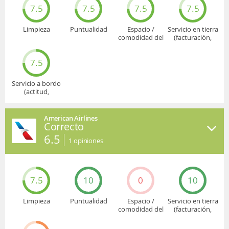
7.5
7.5
7.5
7.5
Limpieza
Puntualidad
Espacio /
Servicio en tierra
comodidad del
(facturación,
asiento
embarque...)
7.5
Servicio a bordo
(actitud,
cuidado...)
American Airlines
Correcto
6.5
1
opiniones
7.5
10
0
10
Limpieza
Puntualidad
Espacio /
Servicio en tierra
comodidad del
(facturación,
asiento
embarque...)