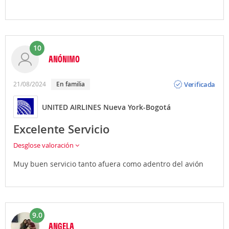
posibilidad de contratar traslados privados al realizar
la reserva de tu Vuelo + Hotel.
10
ANÓNIMO
Opinión
Verificada
21/08/2024
en familia
UNITED AIRLINES Nueva York-Bogotá
Excelente Servicio
Desglose valoración
Muy buen servicio tanto afuera como adentro del avión
9.0
ANGELA