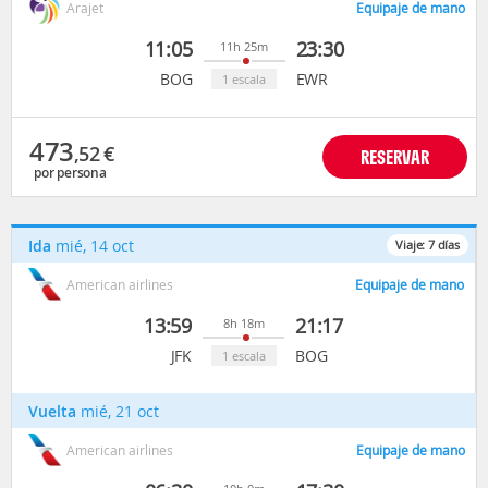
Arajet
Equipaje de mano
11:05
23:30
11h 25m
BOG
EWR
1 escala
473
,52
€
RESERVAR
por persona
Ida
mié, 14 oct
Viaje:
7
días
American airlines
Equipaje de mano
13:59
21:17
8h 18m
JFK
BOG
1 escala
Vuelta
mié, 21 oct
American airlines
Equipaje de mano