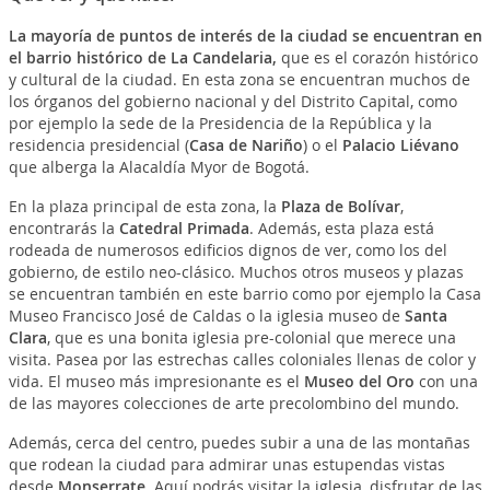
La mayoría de puntos de interés de la ciudad se encuentran en
el barrio histórico de La Candelaria,
que es el corazón histórico
y cultural de la ciudad. En esta zona se encuentran muchos de
los órganos del gobierno nacional y del Distrito Capital, como
por ejemplo la sede de la Presidencia de la República y la
residencia presidencial (
Casa de Nariño
) o el
Palacio Liévano
que alberga la Alacaldía Myor de Bogotá.
En la plaza principal de esta zona, la
Plaza de Bolívar
,
encontrarás la
Catedral Primada
. Además, esta plaza está
rodeada de numerosos edificios dignos de ver, como los del
gobierno, de estilo neo-clásico. Muchos otros museos y plazas
se encuentran también en este barrio como por ejemplo la Casa
Museo Francisco José de Caldas o la iglesia museo de
Santa
Clara
, que es una bonita iglesia pre-colonial que merece una
visita. Pasea por las estrechas calles coloniales llenas de color y
vida. El museo más impresionante es el
Museo del Oro
con una
de las mayores colecciones de arte precolombino del mundo.
Además, cerca del centro, puedes subir a una de las montañas
que rodean la ciudad para admirar unas estupendas vistas
desde
Monserrate
. Aquí podrás visitar la iglesia, disfrutar de las