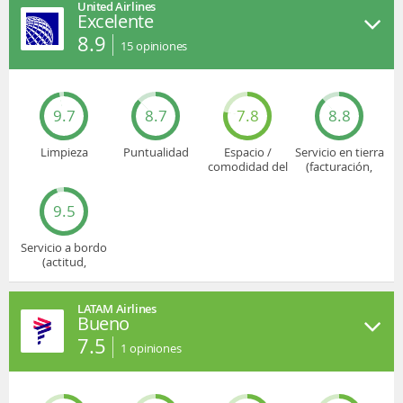
United Airlines
Excelente
8.9
15
opiniones
9.7
8.7
7.8
8.8
Limpieza
Puntualidad
Espacio /
Servicio en tierra
comodidad del
(facturación,
asiento
embarque...)
9.5
Servicio a bordo
(actitud,
cuidado...)
LATAM Airlines
Bueno
7.5
1
opiniones