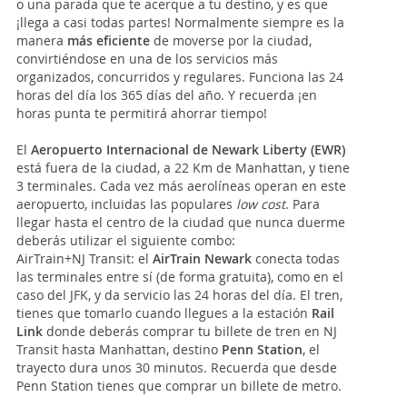
o una parada que te acerque a tu destino, y es que
¡llega a casi todas partes! Normalmente siempre es la
manera
más eficiente
de moverse por la ciudad,
convirtiéndose en una de los servicios más
organizados, concurridos y regulares. Funciona las 24
horas del día los 365 días del año. Y recuerda ¡en
horas punta te permitirá ahorrar tiempo!
El
Aeropuerto Internacional de Newark Liberty (EWR)
está fuera de la ciudad, a 22 Km de Manhattan, y tiene
3 terminales. Cada vez más aerolíneas operan en este
aeropuerto, incluidas las populares
low cost
. Para
llegar hasta el centro de la ciudad que nunca duerme
deberás utilizar el siguiente combo:
AirTrain+NJ Transit: el
AirTrain Newark
conecta todas
las terminales entre sí (de forma gratuita), como en el
caso del JFK, y da servicio las 24 horas del día. El tren,
tienes que tomarlo cuando llegues a la estación
Rail
Link
donde deberás comprar tu billete de tren en NJ
Transit hasta Manhattan, destino
Penn Station
, el
trayecto dura unos 30 minutos. Recuerda que desde
Penn Station tienes que comprar un billete de metro.