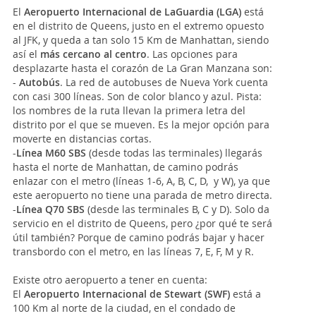
El
Aeropuerto Internacional de LaGuardia (LGA)
está
en el distrito de Queens, justo en el extremo opuesto
al JFK, y queda a tan solo 15 Km de Manhattan, siendo
así el
más cercano al centro
. Las opciones para
desplazarte hasta el corazón de La Gran Manzana son:
-
Autobús
. La red de autobuses de Nueva York cuenta
con casi 300 líneas. Son de color blanco y azul. Pista:
los nombres de la ruta llevan la primera letra del
distrito por el que se mueven. Es la mejor opción para
moverte en distancias cortas.
-
Línea M60 SBS
(desde todas las terminales) llegarás
hasta el norte de Manhattan, de camino podrás
enlazar con el metro (líneas 1-6, A, B, C, D, y W), ya que
este aeropuerto no tiene una parada de metro directa.
-
Línea Q70 SBS
(desde las terminales B, C y D). Solo da
servicio en el distrito de Queens, pero ¿por qué te será
útil también? Porque de camino podrás bajar y hacer
transbordo con el metro, en las líneas 7, E, F, M y R.
Existe otro aeropuerto a tener en cuenta:
El
Aeropuerto Internacional de Stewart
(SWF)
está a
100 Km al norte de la ciudad, en el condado de