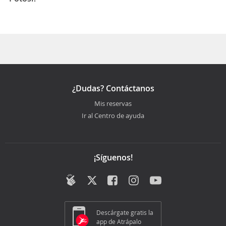
La duración media para viajar entre Nueva York y San
Luis Potosi es 17:53
¿Dudas? Contáctanos
Mis reservas
Ir al Centro de ayuda
¡Síguenos!
Descárgate gratis la
app de Atrápalo