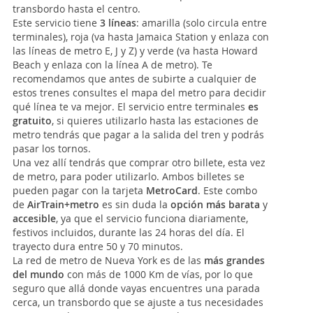
transbordo hasta el centro.
Este servicio tiene
3 líneas
: amarilla (solo circula entre
terminales), roja (va hasta Jamaica Station y enlaza con
las líneas de metro E, J y Z) y verde (va hasta Howard
Beach y enlaza con la línea A de metro). Te
recomendamos que antes de subirte a cualquier de
estos trenes consultes el mapa del metro para decidir
qué línea te va mejor. El servicio entre terminales
es
gratuito
, si quieres utilizarlo hasta las estaciones de
metro tendrás que pagar a la salida del tren y podrás
pasar los tornos.
Una vez allí tendrás que comprar otro billete, esta vez
de metro, para poder utilizarlo. Ambos billetes se
pueden pagar con la tarjeta
MetroCard
. Este combo
de
AirTrain+metro
es sin duda la
opción más barata
y
accesible
, ya que el servicio funciona diariamente,
festivos incluidos, durante las 24 horas del día. El
trayecto dura entre 50 y 70 minutos.
La red de metro de Nueva York es de las
más grandes
del mundo
con más de 1000 Km de vías, por lo que
seguro que allá donde vayas encuentres una parada
cerca, un transbordo que se ajuste a tus necesidades