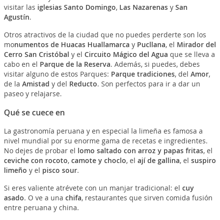
visitar las
iglesias Santo Domingo
,
Las Nazarenas
y
San
Agustín
.
Otros atractivos de la ciudad que no puedes perderte son los
mo
numentos de Huacas Huallamarca
y
Pucllana
, el
Mirador del
Cerro San Cristóbal
y el
Circuito Mágico del Agua
que se lleva a
cabo en el
Parque de la Reserva
. Además, si puedes, debes
visitar alguno de estos Parques:
Parque tradiciones
, del
Amor
,
de la
Amistad
y del
Reducto
. Son perfectos para ir a dar un
paseo y relajarse.
Qué se cuece en
La gastronomía peruana y en especial la limeña es famosa a
nivel mundial por su enorme gama de recetas e ingredientes.
No dejes de probar el
lomo saltado con arroz y papas fritas
, el
ceviche con rocoto
,
camote y choclo
, el
ají de gallina
, el
suspiro
limeño
y el
pisco sour
.
Si eres valiente atrévete con un manjar tradicional: el
cuy
asado
. O ve a una
chifa
, restaurantes que sirven comida fusión
entre peruana y china.