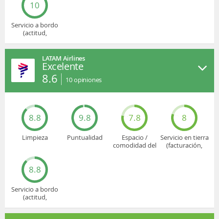
10
Servicio a bordo
(actitud,
cuidado...)
LATAM Airlines
Excelente
8.6
10
opiniones
8.8
9.8
7.8
8
Limpieza
Puntualidad
Espacio /
Servicio en tierra
comodidad del
(facturación,
asiento
embarque...)
8.8
Servicio a bordo
(actitud,
cuidado...)