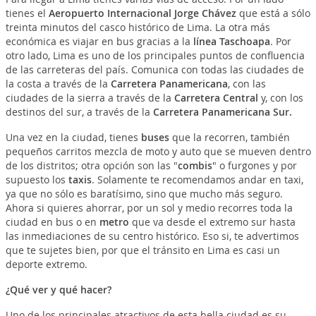
tienes el
Aeropuerto Internacional Jorge Chávez
que está a sólo
treinta minutos del casco histórico de Lima. La otra más
económica es viajar en bus gracias a la
línea Taschoapa
. Por
otro lado, Lima es uno de los principales puntos de confluencia
de las carreteras del país. Comunica con todas las ciudades de
la costa a través de la
Carretera Panamericana
, con las
ciudades de la sierra a través de la
Carretera Central
y, con los
destinos del sur, a través de la
Carretera Panamericana Sur.
Una vez en la ciudad, tienes
buses
que la recorren, también
pequeños carritos mezcla de moto y auto que se mueven dentro
de los distritos; otra opción son las "
combis
" o furgones y por
supuesto los
taxis
. Solamente te recomendamos andar en taxi,
ya que no sólo es baratísimo, sino que mucho más seguro.
Ahora si quieres ahorrar, por un sol y medio recorres toda la
ciudad en bus o en
metro
que va desde el extremo sur hasta
las inmediaciones de su centro histórico. Eso si, te advertimos
que te sujetes bien, por que el tránsito en Lima es casi un
deporte extremo.
¿Qué ver y qué hacer?
Uno de los principales atractivos de esta bella ciudad es su