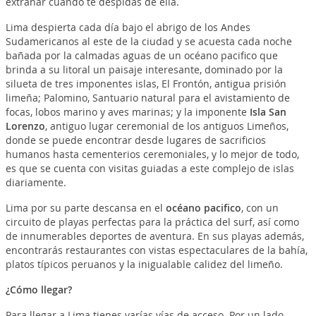
extrañar cuando te despidas de ella.
Lima despierta cada día bajo el abrigo de los Andes
Sudamericanos al este de la ciudad y se acuesta cada noche
bañada por la calmadas aguas de un océano pacifico que
brinda a su litoral un paisaje interesante, dominado por la
silueta de tres imponentes islas, El Frontón, antigua prisión
limeña; Palomino, Santuario natural para el avistamiento de
focas, lobos marino y aves marinas; y la imponente
Isla San
Lorenzo
, antiguo lugar ceremonial de los antiguos Limeños,
donde se puede encontrar desde lugares de sacrificios
humanos hasta cementerios ceremoniales, y lo mejor de todo,
es que se cuenta con visitas guiadas a este complejo de islas
diariamente.
Lima por su parte descansa en el
océano pacifico
, con un
circuito de playas perfectas para la práctica del surf, así como
de innumerables deportes de aventura. En sus playas además,
encontrarás restaurantes con vistas espectaculares de la bahía,
platos típicos peruanos y la inigualable calidez del limeño.
¿Cómo llegar?
Para llegar a Lima tienes varías vías de acceso. Por un lado