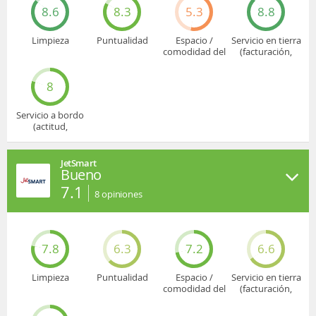
8.6
8.3
5.3
8.8
Limpieza
Puntualidad
Espacio /
Servicio en tierra
comodidad del
(facturación,
asiento
embarque...)
8
Servicio a bordo
(actitud,
cuidado...)
JetSmart
Bueno
7.1
8
opiniones
7.8
6.3
7.2
6.6
Limpieza
Puntualidad
Espacio /
Servicio en tierra
comodidad del
(facturación,
asiento
embarque...)