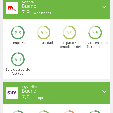
Avianca
Bueno
7.9
4
opiniones
8.8
6.9
6.9
7.5
Limpieza
Puntualidad
Espacio /
Servicio en tierra
comodidad del
(facturación,
asiento
embarque...)
9.4
Servicio a bordo
(actitud,
cuidado...)
Sky Airline
Bueno
7.8
10
opiniones