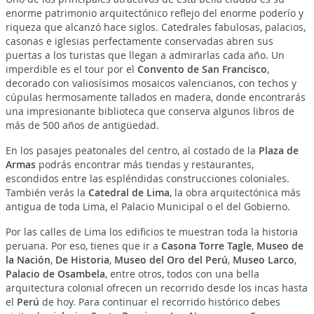
enorme patrimonio arquitectónico reflejo del enorme poderío y
riqueza que alcanzó hace siglos. Catedrales fabulosas, palacios,
casonas e iglesias perfectamente conservadas abren sus
puertas a los turistas que llegan a admirarlas cada año. Un
imperdible es el tour por el
Convento de San Francisco
,
decorado con valiosísimos mosaicos valencianos, con techos y
cúpulas hermosamente tallados en madera, donde encontrarás
una impresionante biblioteca que conserva algunos libros de
más de 500 años de antigüedad.
En los pasajes peatonales del centro, al costado de la
Plaza de
Armas
podrás encontrar más tiendas y restaurantes,
escondidos entre las espléndidas construcciones coloniales.
También verás la
Catedral de Lima
, la obra arquitectónica más
antigua de toda Lima, el Palacio Municipal o el del Gobierno.
Por las calles de Lima los edificios te muestran toda la historia
peruana. Por eso, tienes que ir a
Casona Torre Tagle
,
Museo de
la Nación
,
De Historia
,
Museo del Oro del Perú
,
Museo Larco
,
Palacio de Osambela
, entre otros, todos con una bella
arquitectura colonial ofrecen un recorrido desde los incas hasta
el
Perú
de hoy. Para continuar el recorrido histórico debes