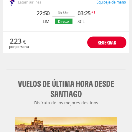
Latam airlines
Equipaje de mano
22:50
03:25
+1
3h 35m
LIM
SCL
Directo
223
€
RESERVAR
por persona
VUELOS DE ÚLTIMA HORA DESDE
SANTIAGO
Disfruta de los mejores destinos