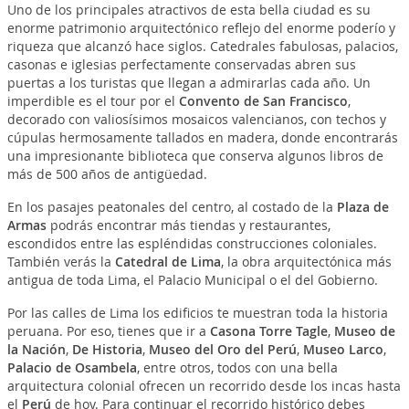
Uno de los principales atractivos de esta bella ciudad es su
enorme patrimonio arquitectónico reflejo del enorme poderío y
riqueza que alcanzó hace siglos. Catedrales fabulosas, palacios,
casonas e iglesias perfectamente conservadas abren sus
puertas a los turistas que llegan a admirarlas cada año. Un
imperdible es el tour por el
Convento de San Francisco
,
decorado con valiosísimos mosaicos valencianos, con techos y
cúpulas hermosamente tallados en madera, donde encontrarás
una impresionante biblioteca que conserva algunos libros de
más de 500 años de antigüedad.
En los pasajes peatonales del centro, al costado de la
Plaza de
Armas
podrás encontrar más tiendas y restaurantes,
escondidos entre las espléndidas construcciones coloniales.
También verás la
Catedral de Lima
, la obra arquitectónica más
antigua de toda Lima, el Palacio Municipal o el del Gobierno.
Por las calles de Lima los edificios te muestran toda la historia
peruana. Por eso, tienes que ir a
Casona Torre Tagle
,
Museo de
la Nación
,
De Historia
,
Museo del Oro del Perú
,
Museo Larco
,
Palacio de Osambela
, entre otros, todos con una bella
arquitectura colonial ofrecen un recorrido desde los incas hasta
el
Perú
de hoy.
Para continuar el recorrido histórico debes