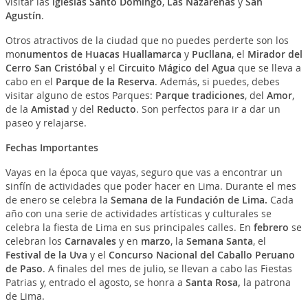
visitar las
iglesias Santo Domingo
,
Las Nazarenas
y
San
Agustín
.
Otros atractivos de la ciudad que no puedes perderte son los
mo
numentos de Huacas Huallamarca
y
Pucllana
, el
Mirador del
Cerro San Cristóbal
y el
Circuito Mágico del Agua
que se lleva a
cabo en el
Parque de la Reserva
. Además, si puedes, debes
visitar alguno de estos Parques:
Parque tradiciones
, del
Amor
,
de la
Amistad
y del
Reducto
. Son perfectos para ir a dar un
paseo y relajarse.
Fechas Importantes
Vayas en la época que vayas, seguro que vas a encontrar un
sinfín de actividades que poder hacer en Lima. Durante el mes
de enero se celebra la
Semana de la Fundación de Lima.
Cada
año con una serie de actividades artísticas y culturales se
celebra la fiesta de Lima en sus principales calles. En
febrero
se
celebran los
Carnavales
y en
marzo
, la
Semana Santa
, el
Festival de la Uva
y el
Concurso Nacional del Caballo Peruano
de Paso
. A finales del mes de julio, se llevan a cabo las Fiestas
Patrias y, entrado el agosto, se honra a
Santa Rosa,
la patrona
de Lima.