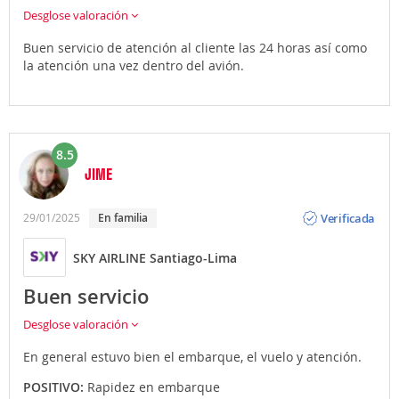
en en
Desglose valoración
coche de alquiler
o propio (en ese caso
infórmate sobre los aparcamientos de las diferentes
Buen servicio de atención al cliente las 24 horas así como
terminales).
la atención una vez dentro del avión.
8.5
JIME
Opinión
Verificada
29/01/2025
en familia
SKY AIRLINE Santiago-Lima
Buen servicio
Desglose valoración
En general estuvo bien el embarque, el vuelo y atención.
POSITIVO:
Rapidez en embarque