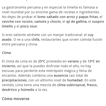
La gastronomía peruana y en especial la limeña es famosa a
nivel mundial por su enorme gama de recetas e ingredientes.
No dejes de probar el
lomo saltado con arroz y papas fritas
, el
ceviche con rocoto
,
camote y choclo
, el
ají de gallina
, el
suspiro
limeño
y el
pisco sour
.
Si eres valiente atrévete con un manjar tradicional: el
cuy
asado
. O ve a una
chifa
, restaurantes que sirven comida fusión
entre peruana y china.
Clima
El clima de Lima es de
25°C
promedio en
verano
y de
13°C en
invierno
, así que la puedes disfrutar todo el año, no hay
excusas para perderte esta metrópolis mágica y llena de
encantos. Además combina una
ausencia
casi total de
precipitaciones
, con un altísimo nivel de
humedad
. En este
sentido, Lima tiene una mezcla de
clima subtropical, fresco,
desértico y húmedo
a la vez.
Cómo moverse