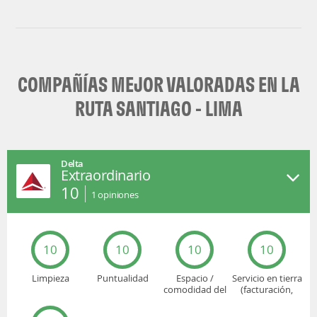
COMPAÑÍAS MEJOR VALORADAS EN LA
RUTA SANTIAGO - LIMA
Delta
Extraordinario
10
1
opiniones
10
10
10
10
Limpieza
Puntualidad
Espacio /
Servicio en tierra
comodidad del
(facturación,
asiento
embarque...)