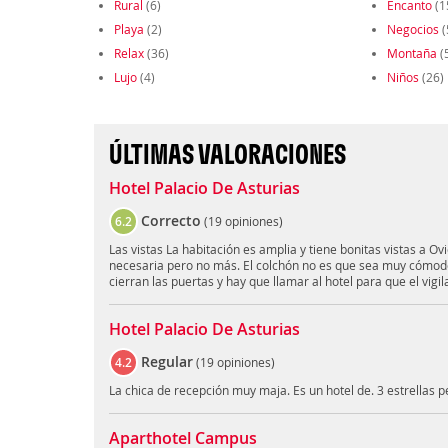
Rural
(6)
Encanto
(1
Playa
(2)
Negocios
(
Relax
(36)
Montaña
(
Lujo
(4)
Niños
(26)
ÚLTIMAS VALORACIONES
Hotel Palacio De Asturias
Correcto
6.2
(
19 opiniones
)
Las vistas La habitación es amplia y tiene bonitas vistas a Ov
necesaria pero no más. El colchón no es que sea muy cómodo
cierran las puertas y hay que llamar al hotel para que el vigi
Hotel Palacio De Asturias
Regular
4.2
(
19 opiniones
)
La chica de recepción muy maja. Es un hotel de. 3 estrellas p
Aparthotel Campus