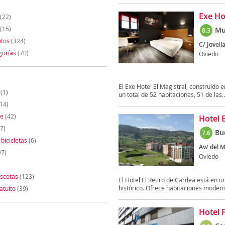
Exe Hot
(22)
(15)
Mu
8.3
tos
(324)
C/ Jovell
gorías
(70)
Oviedo
El Exe Hotel El Magistral, construido 
(1)
un total de 52 habitaciones, 51 de las..
14)
te
(42)
Hotel 
7)
Bu
7.6
 bicicletas
(6)
Av/ del M
97)
Oviedo
scotas
(123)
El Hotel El Retiro de Cardea está en u
histórico. Ofrece habitaciones modern
atuito
(39)
Hotel 