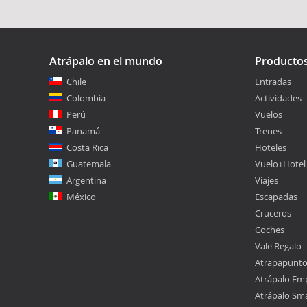
Atrápalo en el mundo
Producto
Chile
Entradas
Colombia
Actividades
Perú
Vuelos
Panamá
Trenes
Costa Rica
Hoteles
Guatemala
Vuelo+Hotel
Argentina
Viajes
México
Escapadas
Cruceros
Coches
Vale Regalo
Atrapapunt
Atrápalo Em
Atrápalo Sm