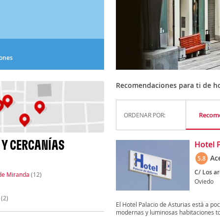
iones
Recomendaciones para ti de hot
Recom
ORDENAR POR:
 Y CERCANÍAS
Hotel 
Ac
5.8
C/ Los ar
de Miranda
(12)
Oviedo
(2)
El Hotel Palacio de Asturias está a po
modernas y luminosas habitaciones tod