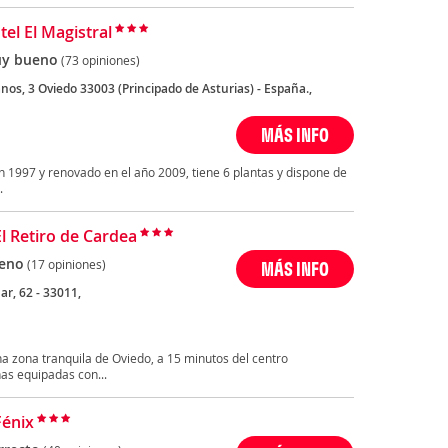
el El Magistral
y bueno
(73 opiniones)
anos, 3 Oviedo 33003 (Principado de Asturias) - España.,
MÁS INFO
en 1997 y renovado en el año 2009, tiene 6 plantas y dispone de
.
El Retiro de Cardea
eno
(17 opiniones)
MÁS INFO
ar, 62 - 33011,
na zona tranquila de Oviedo, a 15 minutos del centro
as equipadas con...
Fénix