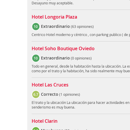
Desayuno muy aceptable.
Hotel Longoria Plaza
Extraordinario
10
(
63 opiniones
)
Centrico Hotel moderno y céntrico , con parking publico ( de p
Hotel Soho Boutique Oviedo
Extraordinario
10
(
0 opiniones
)
Todo en general, desde la habitación hasta la ubicación. La ex
como por el trato y la habitación, ha sido realmente muy bu
Hotel Las Cruces
Correcto
6.7
(
1 opiniones
)
El trato y la ubicación La ubicación para hacer actividades en
senderismo es muy buena.
Hotel Clarin