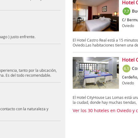
Hotel 
Bu
7.7
C/ Bermu
Oviedo
ago ) justo enfrente.
El Hotel Castro Real está a 15 minutos 
Oviedo.Las habitaciones tienen una de
Hotel 
Co
6.1
periencia, tanto por la ubicación,
ena. Es del todo recomendable.
Cerdeño,
Oviedo
El Hotel CityHouse Las Lomas está una
la ciudad, donde hay muchas tiendas, b
 contacto con la naturaleza y
Ver los 30 hoteles en Oviedo y 