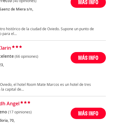
rrecto
(40 opiniones)
MÁS INFO
 Saenz de Miera s/n,
ntro histórico de la ciudad de Oviedo. Supone un punto de
 para el...
larin
celente
(66 opiniones)
MÁS INFO
23,
Oviedo, el hotel Room Mate Marcos es un hotel de tres
la capital de...
Idh Angel
eno
(17 opiniones)
MÁS INFO
oria, 70,