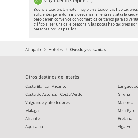
Muy bueno
8.3
(
59 opiniones
)
Buena situación. Un hotel muy bien situado. Las habitacione
suficientes para dormir y descansar mientras visitas la ciuda
pero tienen convenios con comercios cercanos para solventa
tráfico al ser una calle peatonal y las pocas habitaciones po
personas por los pasillos.
Atrapalo
Hoteles
Oviedo y cercanías
Otros destinos de interés
Costa Blanca - Alicante
Languedoc
Costa de Asturias - Costa Verde
Girona
Valgrande y alrededores
Mallorca
Málaga
Midi-Pyrén
Alicante
Bretaña
Aquitania
Algarve