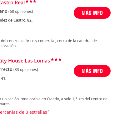
Castro Real
eno
(68 opiniones)
MÁS INFO
dez de Castro, 82,
del centro histórico y comercial, cerca de la catedral de
coración...
City House Las Lomas
rrecto
(33 opiniones)
MÁS INFO
 41,
 ubicación inmejorable en Oviedo, a solo 1,5 km del centro de
ares,...
cercanías de 3 estrellas