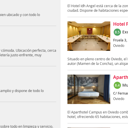
El Hotel Idh Angel está cerca de la zon
ciudad. Dispone de habitaciones espec
bien ubicado y con todo lo
Hotel 
Ex
8.5
Fruela 3,
Oviedo
y cómoda. Ubicación perfecta, cerca
fetería justo enfrente, muy
Situado en pleno centro de Oviedo, el
autor (Mamen de la Concha), un alojam
Apart
Mu
8.4
amplio y dispone de todo lo
C/ Fernan
Oviedo
El Aparthotel Campus en Oviedo combi
hotel, ofreciendo 65 habitaciones, estu
,sobre todo en limpieza y servicio.