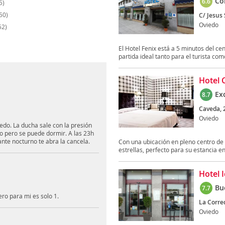
Co
6.6
5)
50)
C/ Jesus
Oviedo
52)
El Hotel Fenix está a 5 minutos del ce
partida ideal tanto para el turista como
Hotel C
Ex
8.7
Caveda, 
Oviedo
iedo. La ducha sale con la presión
 pero se puede dormir. A las 23h
lante nocturno te abra la cancela.
Con una ubicación en pleno centro de 
estrellas, perfecto para su estancia en 
Hotel 
Bu
7.7
ero para mi es solo 1.
La Corred
Oviedo