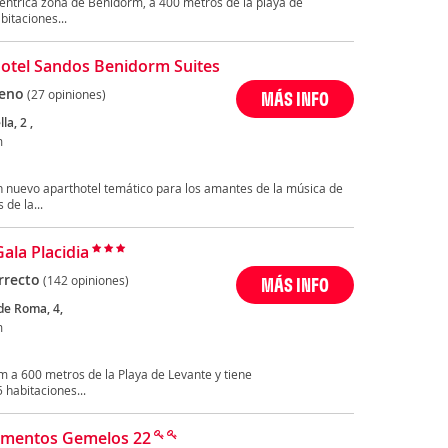
éntrica zona de Benidorm, a 400 metros de la playa de
itaciones...
otel Sandos Benidorm Suites
eno
(27 opiniones)
MÁS INFO
la, 2 ,
m
n nuevo aparthotel temático para los amantes de la música de
 de la...
ala Placidia
rrecto
(142 opiniones)
MÁS INFO
de Roma, 4,
m
rm a 600 metros de la Playa de Levante y tiene
 habitaciones...
amentos Gemelos 22