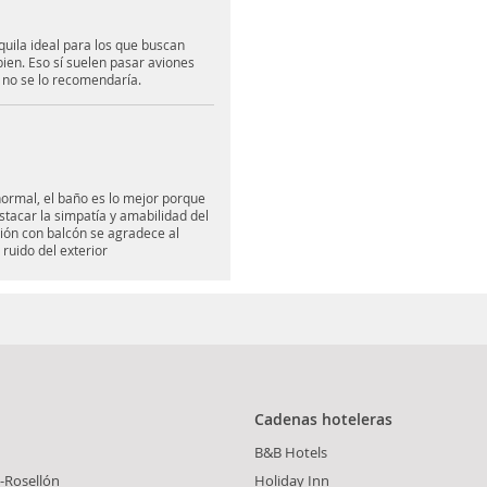
quila ideal para los que buscan
ien. Eso sí suelen pasar aviones
o no se lo recomendaría.
normal, el baño es lo mejor porque
tacar la simpatía y amabilidad del
ión con balcón se agradece al
ruido del exterior
Cadenas hoteleras
B&B Hotels
-Rosellón
Holiday Inn