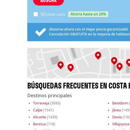
ahorra hasta un 20%
Añadir vuelo
¡Reserva ahora con el mejor precio garantizado!
Cancelación
GRATUITA
en la mayoría de habitac
BÚSQUEDAS FRECUENTES EN COSTA 
Destinos principales
Torrevieja
(3093)
Benidorm
Calpe
(1541)
Jávea
(145
Alicante
(1430)
Denia
(132
Benissa
(718)
Villajoyosa