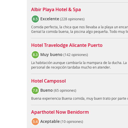
Albir Playa Hotel & Spa
Excelente
8.5
(
228 opiniones
)
Comida perfecta, la chica que nos llevaba a la playa un enc
Genial la comida buena, la piscina algo pequeña. Todo muy l
Hotel Travelodge Alicante Puerto
Muy bueno
8.3
(
142 opiniones
)
La habitación aunque cambiaría la mampara de la ducha. La 
personal de recepción tardaba mucho en atender.
Hotel Camposol
Bueno
7.8
(
65 opiniones
)
Buena experiencia Buena comida, muy buen trato por parte d
Aparthotel Now Benidorm
Aceptable
5.4
(
10 opiniones
)