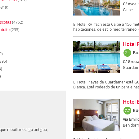
C/ Avda. 
0819)
Calpe
scotas
(4762)
El Hotel RH Ifach está Calpe a 150 me
habitaciones, de estilo mediterráneo, e
atuito
(235)
Hotel 
Bu
7.1
9)
395)
C/ Grecia
Guardama
3)
)
El Hotel Playas de Guardamar está Gua
Blanca. Está rodeado de un paraje natu
Hotel 
Bu
7.7
Vía Emili
Benidor
que mobiliario algo antiguo,