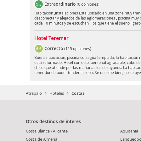
Extraordinario
9.5
(
0 opiniones
)
Habitacion ,instalaciones Esta ubicado en una zona muy tran
desconectar y alejados de las aglomeraciones , piscina muy b
cada 10 minutos y se escuchan , los que tiene el sueño liger
Hotel Teremar
Correcto
6.6
(
115 opiniones
)
Buenas ubicación, piscina con agua templada, la habitación 
está reformado. Hotel correcto, personal agradable, cabe des
chico que atiende por las mañanas los desayunos. La habitac
tener donde poder tender la ropa. Se duerme bien, no se oye 
Atrapalo
Hoteles
Costas
Otros destinos de interés
Costa Blanca - Alicante
Aquitania
Costa de Almería
Languedoc