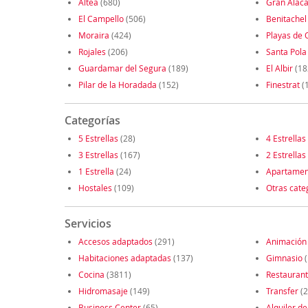
Altea
(680)
Gran Alaca
El Campello
(506)
Benitachel
Moraira
(424)
Playas de 
Rojales
(206)
Santa Pola
Guardamar del Segura
(189)
El Albir
(18
Pilar de la Horadada
(152)
Finestrat
(
Categorías
5 Estrellas
(28)
4 Estrellas
3 Estrellas
(167)
2 Estrellas
1 Estrella
(24)
Apartamen
Hostales
(109)
Otras cate
Servicios
Accesos adaptados
(291)
Animación
Habitaciones adaptadas
(137)
Gimnasio
(
Cocina
(3811)
Restauran
Hidromasaje
(149)
Transfer
(2
Business Center
(65)
Alquiler de