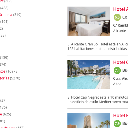
nt
(608)
(438)
Hotel A
Orihuela
(319)
Co
6.5
(191)
C/ Rambl
2)
Alicante
133)
El Alicante Gran Sol Hotel está en Ali
123 habitaciones en total distribuidas e
(139)
Hotel 
(74)
Bu
7.4
tos
(10978)
gorías
(5270)
Ctra. Ali
Altea
El Hotel Cap Negret está a 10 minutos
(27)
un edificio de estilo Mediterráneo tota
176)
te
(625)
Hotel 
81)
Bu
7.9
 bicicletas
(167)