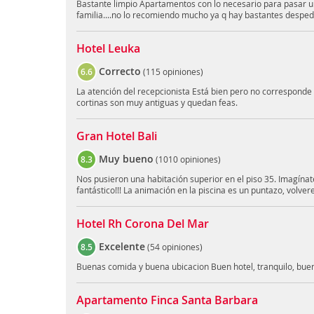
Bastante limpio Apartamentos con lo necesario para pasar un
familia....no lo recomiendo mucho ya q hay bastantes desped
Hotel Leuka
Correcto
6.6
(
115 opiniones
)
La atención del recepcionista Está bien pero no corresponde a
cortinas son muy antiguas y quedan feas.
Gran Hotel Bali
Muy bueno
8.3
(
1010 opiniones
)
Nos pusieron una habitación superior en el piso 35. Imagínate 
fantástico!!! La animación en la piscina es un puntazo, volve
Hotel Rh Corona Del Mar
Excelente
8.5
(
54 opiniones
)
Buenas comida y buena ubicacion Buen hotel, tranquilo, bue
Apartamento Finca Santa Barbara