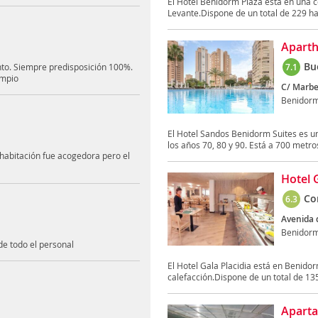
El Hotel Benidorm Plaza está en una c
Levante.Dispone de un total de 229 hab
Aparth
Bu
anto. Siempre predisposición 100%.
7.1
impio
C/ Marbel
Benidor
El Hotel Sandos Benidorm Suites es u
los años 70, 80 y 90. Está a 700 metros
habitación fue acogedora pero el
Hotel G
Co
6.3
Avenida 
Benidor
e todo el personal
El Hotel Gala Placidia está en Benido
calefacción.Dispone de un total de 135
Apart