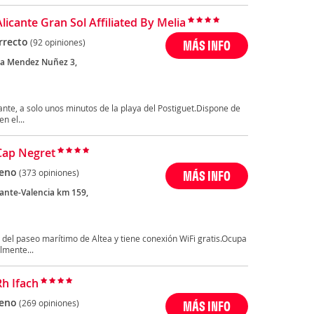
licante Gran Sol Affiliated By Melia
rrecto
(92 opiniones)
MÁS INFO
a Mendez Nuñez 3,
cante, a solo unos minutos de la playa del Postiguet.Dispone de
n el...
Cap Negret
eno
(373 opiniones)
MÁS INFO
cante-Valencia km 159,
 del paseo marítimo de Altea y tiene conexión WiFi gratis.Ocupa
lmente...
Rh Ifach
eno
(269 opiniones)
MÁS INFO