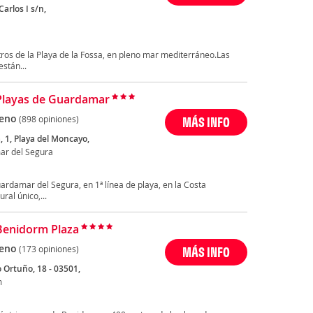
Carlos I s/n,
tros de la Playa de la Fossa, en pleno mar mediterráneo.Las
stán...
Playas de Guardamar
eno
(898 opiniones)
MÁS INFO
, 1, Playa del Moncayo,
r del Segura
rdamar del Segura, en 1ª línea de playa, en la Costa
ral único,...
Benidorm Plaza
eno
(173 opiniones)
MÁS INFO
o Ortuño, 18 - 03501,
m