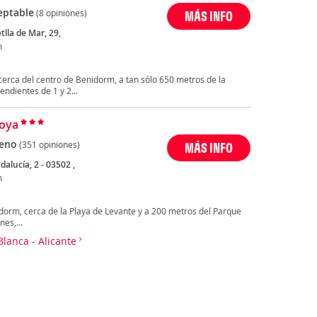
eptable
(8 opiniones)
MÁS INFO
tlla de Mar, 29,
m
rca del centro de Benidorm, a tan sólo 650 metros de la
ndientes de 1 y 2...
Joya
eno
(351 opiniones)
MÁS INFO
dalucía, 2 - 03502 ,
m
nidorm, cerca de la Playa de Levante y a 200 metros del Parque
es,...
Blanca - Alicante