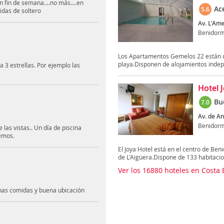
 fin de semana....no más....en
Ac
5.6
idas de soltero
Av. L'Ame
Benidor
Los Apartamentos Gemelos 22 están ce
playa.Disponen de alojamientos indepe
 3 estrellas. Por ejemplo las
Hotel 
Bu
7.0
Av. de An
Benidor
las vistas.. Un día de piscina
remos.
El Joya Hotel está en el centro de Be
de L'Aigüera.Dispone de 133 habitacion
Ver los 16880 hoteles en Costa 
nas comidas y buena ubicación