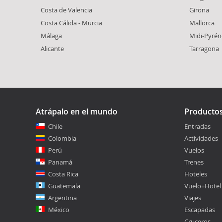
Costa de Valencia
Girona
Costa Cálida - Murcia
Mallorca
Málaga
Midi-Pyrén
Alicante
Tarragona
Atrápalo en el mundo
Producto
Chile
Entradas
Colombia
Actividades
Perú
Vuelos
Panamá
Trenes
Costa Rica
Hoteles
Guatemala
Vuelo+Hotel
Argentina
Viajes
México
Escapadas
Cruceros