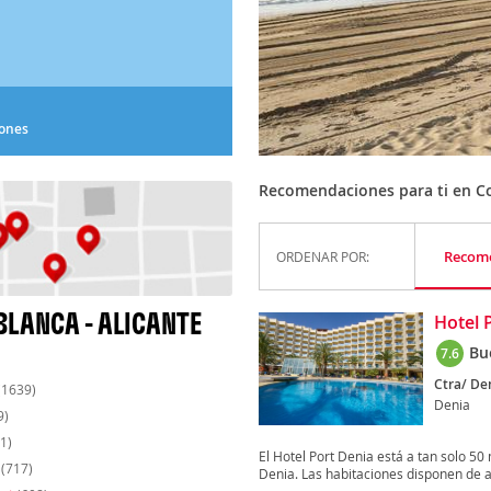
iones
Recomendaciones para ti en Co
Recom
ORDENAR POR:
BLANCA - ALICANTE
Hotel 
Bu
7.6
Ctra/ Den
(1639)
Denia
9)
1)
El Hotel Port Denia está a tan solo 50
(717)
Denia. Las habitaciones disponen de ai