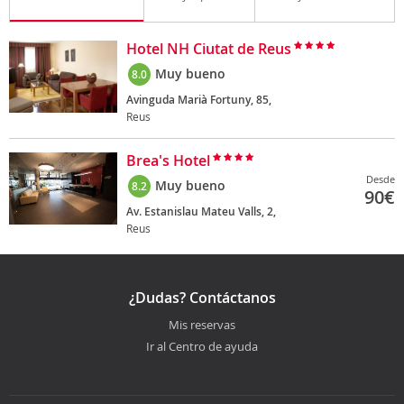
Hotel NH Ciutat de Reus
Muy bueno
8.0
Avinguda Marià Fortuny, 85,
Reus
Brea's Hotel
Desde
Muy bueno
8.2
90
€
Av. Estanislau Mateu Valls, 2,
Reus
¿Dudas? Contáctanos
Mis reservas
Ir al Centro de ayuda