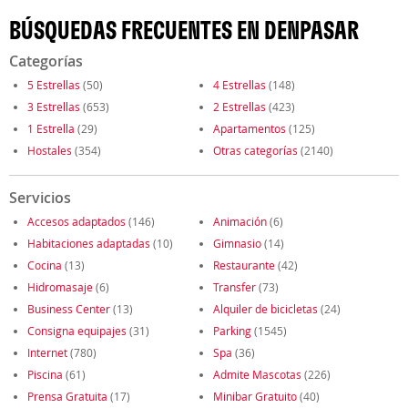
BÚSQUEDAS FRECUENTES EN DENPASAR
Categorías
5 Estrellas
(50)
4 Estrellas
(148)
3 Estrellas
(653)
2 Estrellas
(423)
1 Estrella
(29)
Apartamentos
(125)
Hostales
(354)
Otras categorías
(2140)
Servicios
Accesos adaptados
(146)
Animación
(6)
Habitaciones adaptadas
(10)
Gimnasio
(14)
Cocina
(13)
Restaurante
(42)
Hidromasaje
(6)
Transfer
(73)
Business Center
(13)
Alquiler de bicicletas
(24)
Consigna equipajes
(31)
Parking
(1545)
Internet
(780)
Spa
(36)
Piscina
(61)
Admite Mascotas
(226)
Prensa Gratuita
(17)
Minibar Gratuito
(40)