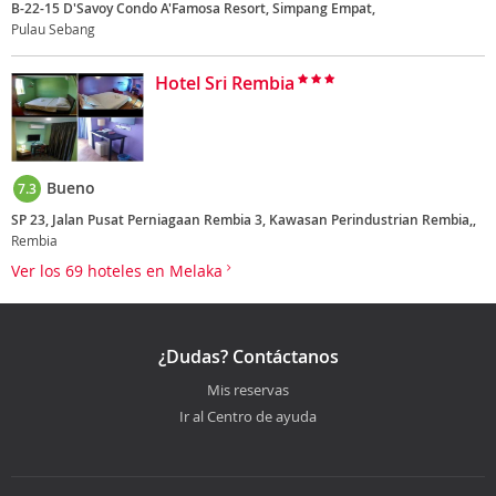
B-22-15 D'Savoy Condo A'Famosa Resort, Simpang Empat,
Pulau Sebang
Hotel Sri Rembia
Bueno
7.3
SP 23, Jalan Pusat Perniagaan Rembia 3, Kawasan Perindustrian Rembia,,
Rembia
Ver los 69 hoteles en Melaka
¿Dudas? Contáctanos
Mis reservas
Ir al Centro de ayuda