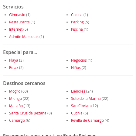
Servicios
Gimnasio
(1)
Cocina
(1)
Restaurante
(1)
Parking
(5)
Internet
(5)
Piscina
(1)
Admite Mascotas
(1)
Especial para...
Playa
(3)
Negocios
(1)
Relax
(2)
Niños
(2)
Destinos cercanos
Mogro
(60)
Liencres
(24)
Miengo
(22)
Soto de la Marina
(22)
Maliaño
(13)
San Cibrian
(12)
Santa Cruz de Bezana
(8)
Cuchia
(6)
Camargo
(6)
Revilla de Camargo
(4)
Recomendaciones para ti en Boo de Pielagos