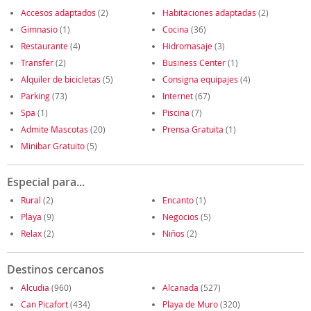
Accesos adaptados
(2)
Habitaciones adaptadas
(2)
Gimnasio
(1)
Cocina
(36)
Restaurante
(4)
Hidromasaje
(3)
Transfer
(2)
Business Center
(1)
Alquiler de bicicletas
(5)
Consigna equipajes
(4)
Parking
(73)
Internet
(67)
Spa
(1)
Piscina
(7)
Admite Mascotas
(20)
Prensa Gratuita
(1)
Minibar Gratuito
(5)
Especial para...
Rural
(2)
Encanto
(1)
Playa
(9)
Negocios
(5)
Relax
(2)
Niños
(2)
Destinos cercanos
Alcudia
(960)
Alcanada
(527)
Can Picafort
(434)
Playa de Muro
(320)