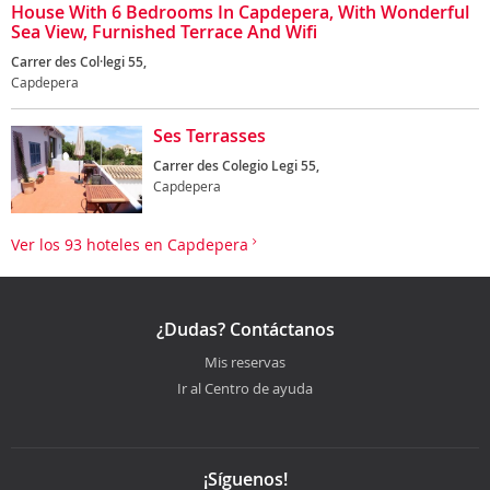
House With 6 Bedrooms In Capdepera, With Wonderful
Sea View, Furnished Terrace And Wifi
Carrer des Col·legi 55,
Capdepera
Ses Terrasses
Carrer des Colegio Legi 55,
Capdepera
Ver los 93 hoteles en Capdepera
¿Dudas? Contáctanos
Mis reservas
Ir al Centro de ayuda
¡Síguenos!