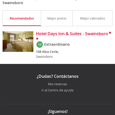
Swainsboro
Recomendados
Mejor precio
Mejor valorados
Hotel Days Inn & Suites - Swainsboro
Extraordinario
10
108 Alice Circle,
Swainsboro
¿Dudas? Contáctanos
Mis reservas
Ir al Centro de ayuda
¡Síguenos!