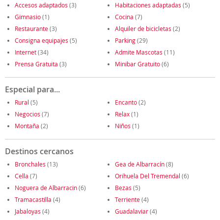
Accesos adaptados
(3)
Habitaciones adaptadas
(5)
Gimnasio
(1)
Cocina
(7)
Restaurante
(3)
Alquiler de bicicletas
(2)
Consigna equipajes
(5)
Parking
(29)
Internet
(34)
Admite Mascotas
(11)
Prensa Gratuita
(3)
Minibar Gratuito
(6)
Especial para...
Rural
(5)
Encanto
(2)
Negocios
(7)
Relax
(1)
Montaña
(2)
Niños
(1)
Destinos cercanos
Bronchales
(13)
Gea de Albarracín
(8)
Cella
(7)
Orihuela Del Tremendal
(6)
Noguera de Albarracin
(6)
Bezas
(5)
Tramacastilla
(4)
Terriente
(4)
Jabaloyas
(4)
Guadalaviar
(4)